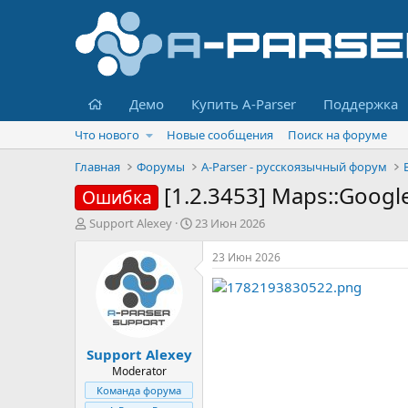
Главная
Демо
Купить A-Parser
Поддержка
Что нового
Новые сообщения
Поиск на форуме
Главная
Форумы
A-Parser - русскоязычный форум
[1.2.3453] Maps::Googl
Ошибка
А
Д
Support Alexey
23 Июн 2026
в
а
т
т
23 Июн 2026
о
а
р
н
т
а
е
ч
м
а
Support Alexey
ы
л
а
Moderator
Команда форума