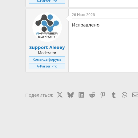
A-Parser Pro
26 Июн 2026
Исправлено
Support Alexey
Moderator
Команда форума
A-Parser Pro
X
Bluesky
LinkedIn
Reddit
Pinterest
Tumblr
Wha
Поделиться: