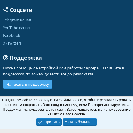
Соцсети
Telegram канал
YouTube канал
Facebook
X (Twitter)
Поддержка
Нужна помощь с настройкой или работой парсера? Напишите в
поддержку, поможем довести все до результата.
Написать в поддержку
Russian (RU)
На данном сайте используются файлы cookie, чтобы персонализировать
контент и сохранить Ваш вход в систему, если Вы зарегистрируетесь.
Обратная связь
Условия и правила
Продолжая использовать этот сайт, Вы соглашаетесь на использование
Политика конфиденциальности
Помощь
Главная
R
наших файлов cookie.
S
S
Принять
Узнать больше.…
®
Community platform by XenForo
© 2010-2026 XenForo Ltd.