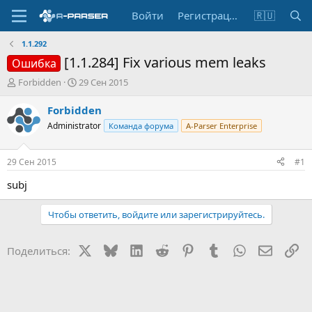
Войти
Регистрация
🇷🇺
1.1.292
[1.1.284] Fix various mem leaks
Ошибка
А
Д
Forbidden
29 Сен 2015
в
а
т
т
Forbidden
о
а
Administrator
Команда форума
A-Parser Enterprise
р
н
т
а
е
ч
29 Сен 2015
#1
м
а
ы
л
subj
а
Чтобы ответить, войдите или зарегистрируйтесь.
X
Bluesky
LinkedIn
Reddit
Pinterest
Tumblr
WhatsApp
Электр
Сс
Поделиться: