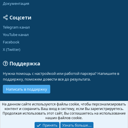
Документация
Соцсети
Telegram канал
YouTube канал
Facebook
X (Twitter)
Поддержка
Нужна помощь с настройкой или работой парсера? Напишите в
поддержку, поможем довести все до результата.
Написать в поддержку
Russian (RU)
На данном сайте используются файлы cookie, чтобы персонализировать
контент и сохранить Ваш вход в систему, если Вы зарегистрируетесь.
Обратная связь
Условия и правила
Продолжая использовать этот сайт, Вы соглашаетесь на использование
Политика конфиденциальности
Помощь
Главная
R
наших файлов cookie.
S
S
Принять
Узнать больше.…
®
Community platform by XenForo
© 2010-2026 XenForo Ltd.