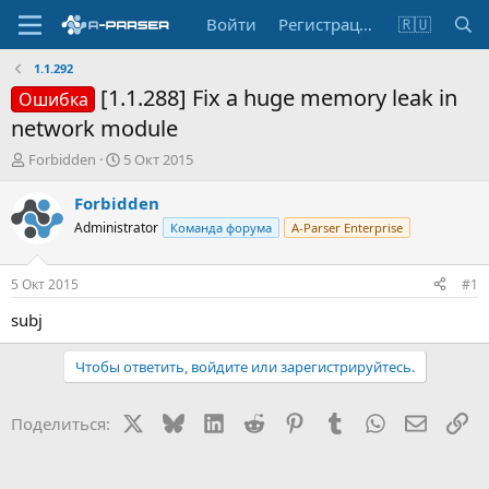
Войти
Регистрация
🇷🇺
1.1.292
[1.1.288] Fix a huge memory leak in
Ошибка
network module
А
Д
Forbidden
5 Окт 2015
в
а
т
т
Forbidden
о
а
Administrator
Команда форума
A-Parser Enterprise
р
н
т
а
е
ч
5 Окт 2015
#1
м
а
ы
л
subj
а
Чтобы ответить, войдите или зарегистрируйтесь.
X
Bluesky
LinkedIn
Reddit
Pinterest
Tumblr
WhatsApp
Электр
Сс
Поделиться: