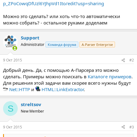
p_ZPoCowqDfUzl6YJhpVd1Ito/edit?usp=sharing
Можно это сделать? или хоть что-то автоматически
можно собрать? - остальное руками доделаем
Support
Administrator
Команда форума
A-Parser Enterprise
9 Окт 2015
#2
Добрый день. Да, с помощью А-Парсера это можно
сделать. Примеры можно поискать в
Каталоге примеров
.
Для решения этой задачи вам скорее всего нужны будут
Net::HTTP
и
HTML::LinkExtractor
.
streltsov
S
New Member
9 Окт 2015
#3