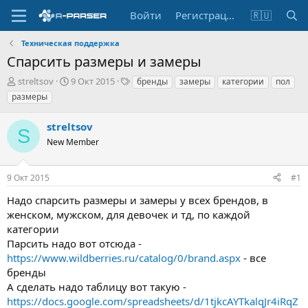
Войти
Регистрация
🇷🇺
Техническая поддержка
Спарсить размеры и замеры
А
Д
Т
streltsov
9 Окт 2015
бренды
замеры
категории
пол
в
а
е
размеры
т
т
г
о
а
и
streltsov
р
н
S
т
New Member
а
е
ч
м
а
9 Окт 2015
#1
ы
л
а
Надо спарсить размеры и замеры у всех брендов, в
женском, мужском, для девочек и тд, по каждой
категории
Парсить надо вот отсюда -
https://www.wildberries.ru/catalog/0/brand.aspx
- все
бренды
А сделать надо таблицу вот такую -
https://docs.google.com/spreadsheets/d/1tjkcAYTkalqJr4iRqZ