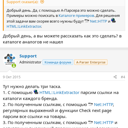
Support сказал(а):
Добрый день. Да, с помощью А-Парсера это можно сделать.
Примеры можно поискать в
Каталоге примеров
. Для решения
этой задачи вам скорее всего нужны будут
Net::HTTP
и
HTML::LinkExtractor
.
Добрый день, а вы можете рассказать как это сделать? в
каталоге аналогов не нашел
Support
Administrator
Команда форума
A-Parser Enterprise
9 Окт 2015
#4
Тут нужно делать три таска.
1. С помощью
HTML::LinkExtractor
парсим ссылки на
каталоги каждого бренда.
2. По полученным ссылкам, с помощью
Net::HTTP
,
регулярных выражений и функции Check next page
парсим все ссылки на товары.
3. По полученным ссылкам, с помощью
Net::HTTP
и