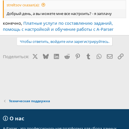
streltsov сказал(а):
Добрый день, а вы можете мне все настроить? - я заплачу
конечно,
Платные услуги по составлению заданий,
помощь с настройкой и обучение работы с A-Parser
Чтобы ответить, войдите или зарегистрируйтесь.
X
Bluesky
LinkedIn
Reddit
Pinterest
Tumblr
WhatsApp
Электр
Сс
Поделиться:
Техническая поддержка
О нас
A-Parser - это профессиональная платформа для сбора данных