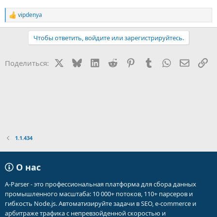
vipdenya
Р
е
а
Чтобы ответить, войдите или зарегистрируйтесь.
к
ц
и
X
Bluesky
LinkedIn
Reddit
Pinterest
Tumblr
WhatsApp
Электр
Сс
Поделиться:
и
:
1.1.434
О нас
A-Parser - это профессиональная платформа для сбора данных
промышленного масштаба: 10 000+ потоков, 110+ парсеров и
гибкость Node.js. Автоматизируйте задачи в SEO, e-commerce и
арбитраже трафика с непревзойденной скоростью и