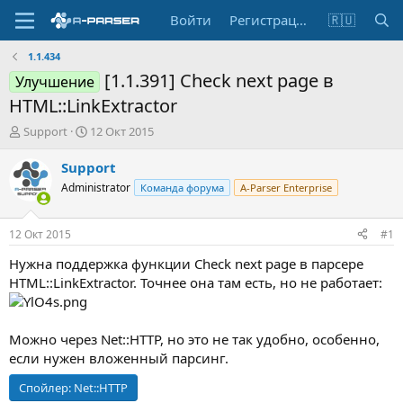
Войти
Регистрация
🇷🇺
1.1.434
[1.1.391] Check next page в
Улучшение
HTML::LinkExtractor
А
Д
Support
12 Окт 2015
в
а
т
т
Support
о
а
Administrator
Команда форума
A-Parser Enterprise
р
н
т
а
е
ч
12 Окт 2015
#1
м
а
ы
л
Нужна поддержка функции Check next page в парсере
а
HTML::LinkExtractor. Точнее она там есть, но не работает:
Можно через Net::HTTP, но это не так удобно, особенно,
если нужен вложенный парсинг.
Спойлер:
Net::HTTP