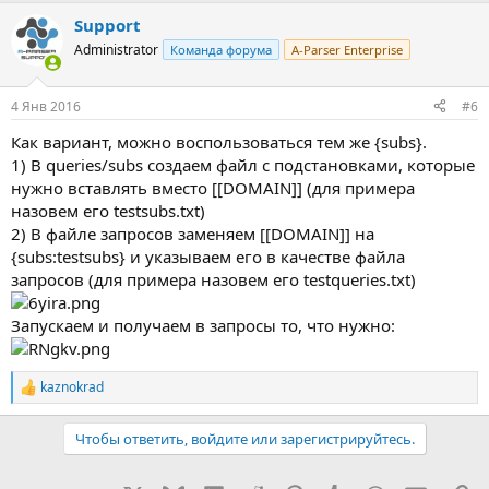
Support
Administrator
Команда форума
A-Parser Enterprise
4 Янв 2016
#6
Как вариант, можно воспользоваться тем же {subs}.
1) В queries/subs создаем файл с подстановками, которые
нужно вставлять вместо [[DOMAIN]] (для примера
назовем его testsubs.txt)
2) В файле запросов заменяем [[DOMAIN]] на
{subs:testsubs} и указываем его в качестве файла
запросов (для примера назовем его testqueries.txt)
Запускаем и получаем в запросы то, что нужно:
kaznokrad
Р
е
а
Чтобы ответить, войдите или зарегистрируйтесь.
к
ц
и