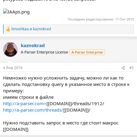
Последнее редактирование:
17 Окт 2015
limoshkaa
и
kaznokrad
Р
е
а
kaznokrad
к
ц
A-Parser Enterprise License
A-Parser Enterprise
и
и
:
4 Янв 2016
#5
Немножко нужно усложнить задачу, можно ли как то
сделать подстановку query в указанное место в строке к
примеру:
имеем строки в файле
http://a-parser.com=
[[DOMAIN]]/threads/1912/
http://a-parser.com/threads/
[[DOMAIN]]/
Нужно подставить запрос в место где стоит макрос
[[DOMAIN]]