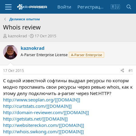
Войти
Регистрация
🇷🇺
Делимся опытом
Whois review
А
Д
kaznokrad
17 Окт 2015
в
а
т
т
kaznokrad
о
а
A-Parser Enterprise License
A-Parser Enterprise
р
н
т
а
е
ч
17 Окт 2015
#1
м
а
ы
л
С одной известной софтины выдрал ресурсы по которм
а
модно проспамать свои ресурсы через ревью whois, как к
этому делу подключить a-parser через Net:HTTP?
http://www.seoplan.org/[[DOMAIN]]
http://curtstats.com/[[DOMAIN]]
http://domain-reviewer.com/[[DOMAIN]]
http://getstats.net/[[DOMAIN]]
http://websitereckon.com/[[DOMAIN]]
http://whois.swkong.com/[[DOMAIN]]