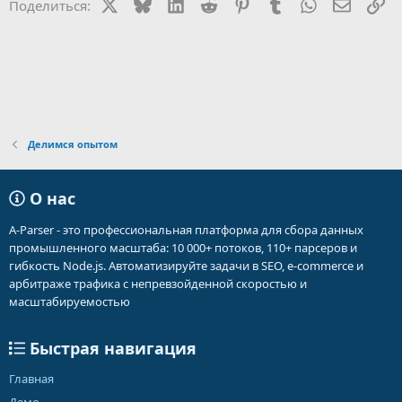
X
Bluesky
LinkedIn
Reddit
Pinterest
Tumblr
WhatsApp
Электр
Сс
Поделиться:
и
:
Делимся опытом
О нас
A-Parser - это профессиональная платформа для сбора данных
промышленного масштаба: 10 000+ потоков, 110+ парсеров и
гибкость Node.js. Автоматизируйте задачи в SEO, e-commerce и
арбитраже трафика с непревзойденной скоростью и
масштабируемостью
Быстрая навигация
Главная