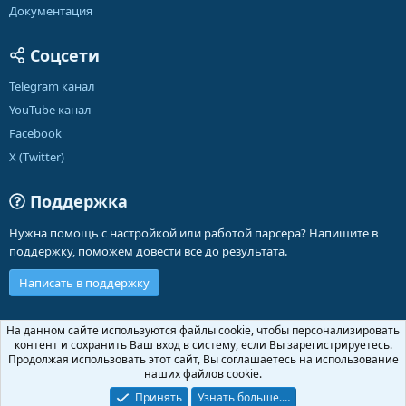
Документация
Соцсети
Telegram канал
YouTube канал
Facebook
X (Twitter)
Поддержка
Нужна помощь с настройкой или работой парсера? Напишите в
поддержку, поможем довести все до результата.
Написать в поддержку
Russian (RU)
На данном сайте используются файлы cookie, чтобы персонализировать
контент и сохранить Ваш вход в систему, если Вы зарегистрируетесь.
Обратная связь
Условия и правила
Продолжая использовать этот сайт, Вы соглашаетесь на использование
Политика конфиденциальности
Помощь
Главная
R
наших файлов cookie.
S
S
Принять
Узнать больше.…
®
Community platform by XenForo
© 2010-2026 XenForo Ltd.