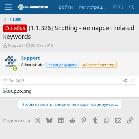
Войти
Регистрация
🇷🇺
1.1.355
[1.1.326] SE::Bing - не парсит related
Ошибка
keywords
А
Д
Support
22 Окт 2015
в
а
т
т
Support
о
а
Administrator
Команда форума
A-Parser Enterprise
р
н
т
а
е
ч
22 Окт 2015
#1
м
а
ы
л
а
Чтобы ответить, войдите или зарегистрируйтесь.
X
Bluesky
LinkedIn
Reddit
Pinterest
Tumblr
WhatsApp
Электр
Сс
Поделиться: