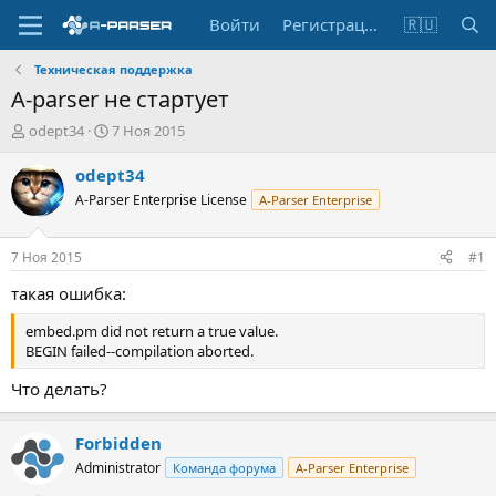
Войти
Регистрация
🇷🇺
Техническая поддержка
A-parser не стартует
А
Д
odept34
7 Ноя 2015
в
а
т
т
odept34
о
а
A-Parser Enterprise License
A-Parser Enterprise
р
н
т
а
е
ч
7 Ноя 2015
#1
м
а
ы
л
такая ошибка:
а
embed.pm did not return a true value.
BEGIN failed--compilation aborted.
Что делать?
Forbidden
Administrator
Команда форума
A-Parser Enterprise