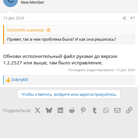
New Member
13 Дек 2024
#7
Dobriyk0t сказал(а):
Привет, так в чем проблема была? И как она решилась?
Обнови исполнительный файл руками до версии
1.2.2527 или выше, там было исправление.
Последнее редактирование:
13 Дек 2024
Dobriyk0t
Р
е
а
Чтобы ответить, войдите или зарегистрируйтесь.
к
ц
и
X
Bluesky
LinkedIn
Reddit
Pinterest
Tumblr
WhatsApp
Электр
Сс
Поделиться:
и
: