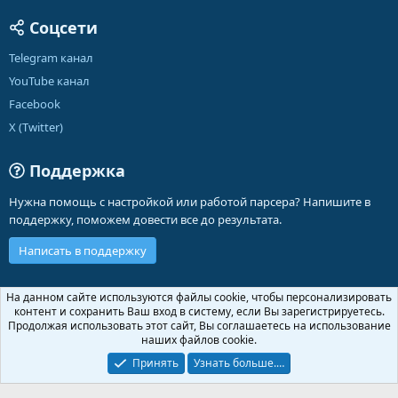
Соцсети
Telegram канал
YouTube канал
Facebook
X (Twitter)
Поддержка
Нужна помощь с настройкой или работой парсера? Напишите в
поддержку, поможем довести все до результата.
Написать в поддержку
Russian (RU)
На данном сайте используются файлы cookie, чтобы персонализировать
контент и сохранить Ваш вход в систему, если Вы зарегистрируетесь.
Обратная связь
Условия и правила
Продолжая использовать этот сайт, Вы соглашаетесь на использование
Политика конфиденциальности
Помощь
Главная
R
наших файлов cookie.
S
S
Принять
Узнать больше.…
®
Community platform by XenForo
© 2010-2026 XenForo Ltd.