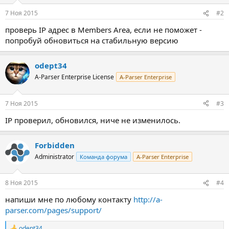
7 Ноя 2015
#2
проверь IP адрес в Members Area, если не поможет -
попробуй обновиться на стабильную версию
odept34
A-Parser Enterprise License
A-Parser Enterprise
7 Ноя 2015
#3
IP проверил, обновился, ниче не изменилось.
Forbidden
Administrator
Команда форума
A-Parser Enterprise
8 Ноя 2015
#4
напиши мне по любому контакту
http://a-
parser.com/pages/support/
odept34