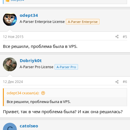
Р
е
а
odept34
к
ц
A-Parser Enterprise License
A-Parser Enterprise
и
и
:
12 Ноя 2015
#5
Все решили, проблема была в VPS.
Dobriyk0t
A-Parser Pro License
A-Parser Pro
12 Дек 2024
#6
odept34 сказал(а):
Все решили, проблема была в VPS.
Привет, так в чем проблема была? И как она решилась?
catolseo
C