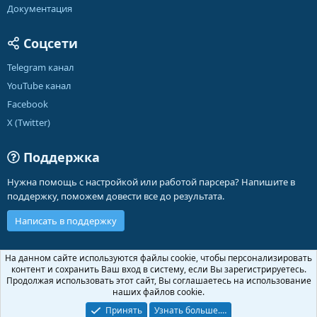
Документация
Соцсети
Telegram канал
YouTube канал
Facebook
X (Twitter)
Поддержка
Нужна помощь с настройкой или работой парсера? Напишите в
поддержку, поможем довести все до результата.
Написать в поддержку
Russian (RU)
На данном сайте используются файлы cookie, чтобы персонализировать
контент и сохранить Ваш вход в систему, если Вы зарегистрируетесь.
Обратная связь
Условия и правила
Продолжая использовать этот сайт, Вы соглашаетесь на использование
Политика конфиденциальности
Помощь
Главная
R
наших файлов cookie.
S
S
Принять
Узнать больше.…
®
Community platform by XenForo
© 2010-2026 XenForo Ltd.