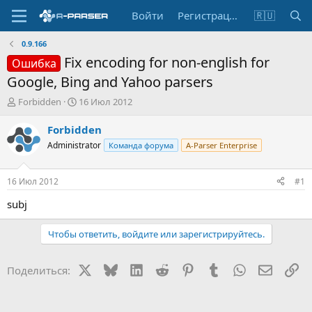
Войти
Регистрация
🇷🇺
0.9.166
Fix encoding for non-english for
Ошибка
Google, Bing and Yahoo parsers
А
Д
Forbidden
16 Июл 2012
в
а
т
т
Forbidden
о
а
Administrator
Команда форума
A-Parser Enterprise
р
н
т
а
е
ч
16 Июл 2012
#1
м
а
ы
л
subj
а
Чтобы ответить, войдите или зарегистрируйтесь.
X
Bluesky
LinkedIn
Reddit
Pinterest
Tumblr
WhatsApp
Электр
Сс
Поделиться: