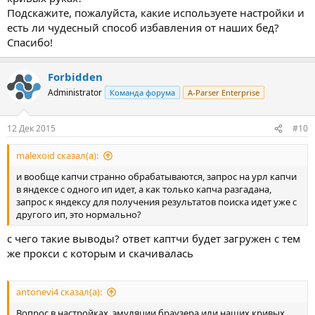
Подскажите, пожалуйста, какие используете настройки и
есть ли чудесный способ избавления от наших бед?
Спасибо!
Forbidden
Administrator
Команда форума
A-Parser Enterprise
12 Дек 2015
#10
malexoid сказал(а):
и вообще капчи странно обрабатываются, запрос на урл капчи
в яндексе с одного ип идет, а как только капча разгадана,
запрос к яндексу для получения результатов поиска идет уже с
другого ип, это нормально?
с чего такие выводы? ответ каптчи будет загружен с тем
же прокси с которым и скачивалась
antonevi4 сказал(а):
Вопрос в настройках, эмуляции браузера или наших кривых