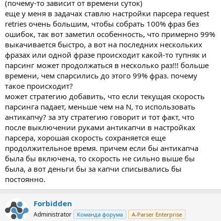
(почему-то зависит от времени суток)
еще у меня в задачах ставлю настройки парсера request
retries очень большим, чтобы собрать 100% фраз без
ошибок, так вот заметил особенность, что примерно 99%
выкачивается быстро, а вот на последних нескольких
фразах или одной фразе происходит какой-то тупняк и
парсинг может продолжаться в несколько раз!!! больше
времени, чем спарсились до этого 99% фраз. почему
такое происходит?
может стратегию добавить, что если текущая скорость
парсинга падает, меньше чем на N, то использовать
антикапчу? за эту стратегию говорит и тот факт, что
после выключении руками антикапчи в настройках
парсера, хорошая скорость сохраняется еще
продолжительное время. причем если бы антикапча
была бы включена, то скорость не сильно выше бы
была, а вот деньги бы за капчи списывались бы
постоянно.
Forbidden
Administrator
Команда форума
A-Parser Enterprise