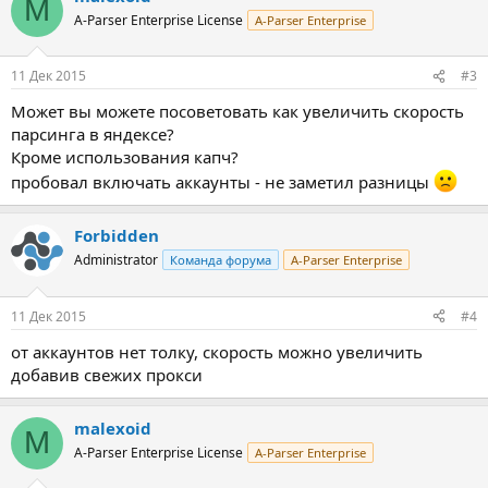
M
A-Parser Enterprise License
A-Parser Enterprise
11 Дек 2015
#3
Может вы можете посоветовать как увеличить скорость
парсинга в яндексе?
Кроме использования капч?
пробовал включать аккаунты - не заметил разницы
Forbidden
Administrator
Команда форума
A-Parser Enterprise
11 Дек 2015
#4
от аккаунтов нет толку, скорость можно увеличить
добавив свежих прокси
malexoid
M
A-Parser Enterprise License
A-Parser Enterprise