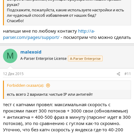
руках?
Подскажите, пожалуйста, какие используете настройки и есть
ли чудесный способ избавления от наших бед?
Спасибо!
напиши мне по любому контакту
http://a-
parser.com/pages/support/
- посмотрим что можно сделать
malexoid
M
A-Parser Enterprise License
A-Parser Enterprise
12 Дек 2015
#11
Forbidden сказал(а):
есть всего 2 варианта: чистые IP или антигейт
тест с капчами провел: максимальная скорость с
проксями пакет 300 потоков + 3000 свои (обновляемые)
+ антикапча = 400-500 фраз в минуту (парсинг идет в 300
потоков), это по сравнению с гуглом как-то скромно.
Уточню, что без капч скорость у яндекса где-то 40-200