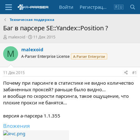
Войти
Регистрация
🇷🇺
Техническая поддержка
Баг в парсере SE::Yandex::Position ?
А
Д
malexoid
11 Дек 2015
в
а
т
т
malexoid
M
о
а
A-Parser Enterprise License
A-Parser Enterprise
р
н
т
а
е
ч
11 Дек 2015
#1
м
а
ы
л
Почему при парсинге в статистике не видно количество
а
забаненных проксей? раньше было видно...
и вообще по скорости парсинга, такое ощущение, что
плохие прокси не банятся...
версия а-парсера 1.1.355
Вложения