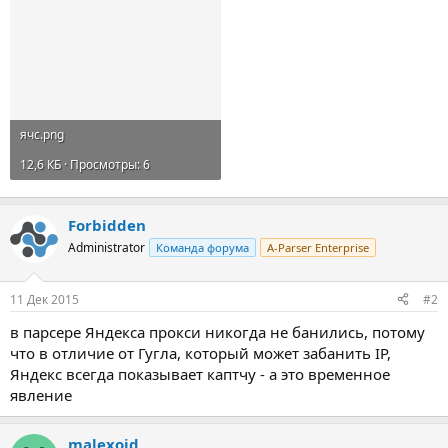
ячс.png
12,6 КБ · Просмотры: 6
Forbidden
Administrator
Команда форума
A-Parser Enterprise
11 Дек 2015
#2
в парсере Яндекса прокси никогда не банились, потому
что в отличие от Гугла, который может забанить IP,
Яндекс всегда показывает каптчу - а это временное
явление
malexoid