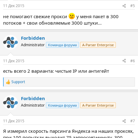
11 Дек 2015
#5
не помогают свежие прокси
у меня пакет в 300
потоков + свои обновляемые 3000 штуки...
Forbidden
Administrator
Команда форума
A-Parser Enterprise
11 Дек 2015
#6
есть всего 2 варианта: чистые IP или антигейт
Support
Р
е
а
Forbidden
к
ц
Administrator
Команда форума
A-Parser Enterprise
и
и
:
11 Дек 2015
#7
Я измерил скорость парсинга Яндекса на наших проксях,
при 100 попытках выходит 75 запросов\минуту, 300