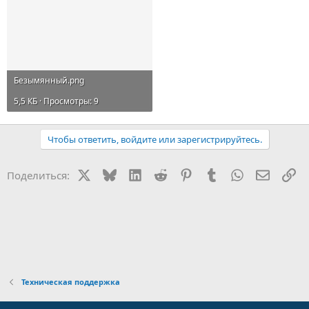
Безымянный.png
5,5 КБ · Просмотры: 9
Чтобы ответить, войдите или зарегистрируйтесь.
X
Bluesky
LinkedIn
Reddit
Pinterest
Tumblr
WhatsApp
Электр
Сс
Поделиться:
Техническая поддержка