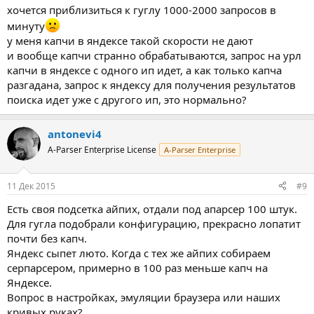
хочется приблизиться к гуглу 1000-2000 запросов в
минуту
у меня капчи в яндексе такой скорости не дают
и вообще капчи странно обрабатываются, запрос на урл
капчи в яндексе с одного ип идет, а как только капча
разгадана, запрос к яндексу для получения результатов
поиска идет уже с другого ип, это нормально?
antonevi4
A-Parser Enterprise License
A-Parser Enterprise
11 Дек 2015
#9
Есть своя подсетка айпих, отдали под апарсер 100 штук.
Для гугла подобрали конфигурацию, прекрасно лопатит
почти без капч.
Яндекс сыпет люто. Когда с тех же айпих собираем
серпарсером, примерно в 100 раз меньше капч на
Яндексе.
Вопрос в настройках, эмуляции браузера или наших
кривых руках?