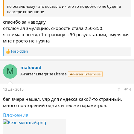
по остальному - это костыль и чего то подобного не будет в
парсере впринципе
спасибо за наводку,
отключил эмуляцию, скорость стала 250-350.
я снимаю всегда 1 страницу с 50 результатами, эмуляция
мне просто не нужна
Forbidden
Р
е
а
malexoid
к
M
ц
A-Parser Enterprise License
A-Parser Enterprise
и
и
:
13 Дек 2015
#14
баг вчера нашел, улр для яндекса какой-то странный,
много повторений одних и тех же параметров.
Вложения