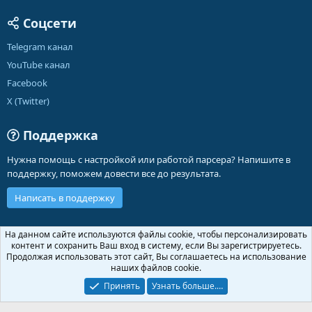
Соцсети
Telegram канал
YouTube канал
Facebook
X (Twitter)
Поддержка
Нужна помощь с настройкой или работой парсера? Напишите в
поддержку, поможем довести все до результата.
Написать в поддержку
Russian (RU)
На данном сайте используются файлы cookie, чтобы персонализировать
контент и сохранить Ваш вход в систему, если Вы зарегистрируетесь.
Обратная связь
Условия и правила
Продолжая использовать этот сайт, Вы соглашаетесь на использование
Политика конфиденциальности
Помощь
Главная
R
наших файлов cookie.
S
S
Принять
Узнать больше.…
®
Community platform by XenForo
© 2010-2026 XenForo Ltd.