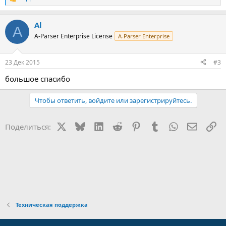
Р
е
а
Al
к
A
ц
A-Parser Enterprise License
A-Parser Enterprise
и
и
:
23 Дек 2015
#3
большое спасибо
Чтобы ответить, войдите или зарегистрируйтесь.
X
Bluesky
LinkedIn
Reddit
Pinterest
Tumblr
WhatsApp
Электр
Сс
Поделиться:
Техническая поддержка