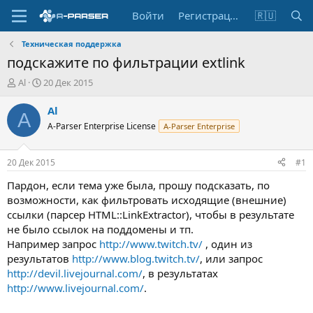
Войти
Регистрация
🇷🇺
Техническая поддержка
подскажите по фильтрации extlink
А
Д
Al
20 Дек 2015
в
а
т
т
Al
A
о
а
A-Parser Enterprise License
A-Parser Enterprise
р
н
т
а
е
ч
20 Дек 2015
#1
м
а
ы
л
Пардон, если тема уже была, прошу подсказать, по
а
возможности, как фильтровать исходящие (внешние)
ссылки (парсер HTML::LinkExtractor), чтобы в результате
не было ссылок на поддомены и тп.
Например запрос
http://www.twitch.tv/
, один из
результатов
http://www.blog.twitch.tv/
, или запрос
http://devil.livejournal.com/
, в результатах
http://www.livejournal.com/
.