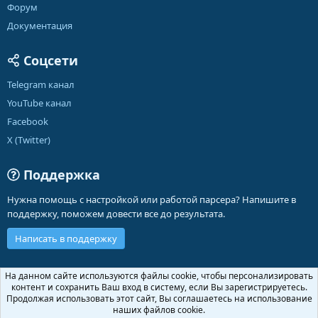
Форум
Документация
Соцсети
Telegram канал
YouTube канал
Facebook
X (Twitter)
Поддержка
Нужна помощь с настройкой или работой парсера? Напишите в
поддержку, поможем довести все до результата.
Написать в поддержку
Russian (RU)
На данном сайте используются файлы cookie, чтобы персонализировать
контент и сохранить Ваш вход в систему, если Вы зарегистрируетесь.
Обратная связь
Условия и правила
Продолжая использовать этот сайт, Вы соглашаетесь на использование
Политика конфиденциальности
Помощь
Главная
R
наших файлов cookie.
S