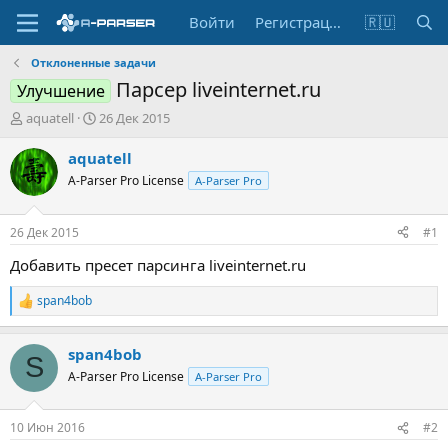
Войти
Регистрация
🇷🇺
Отклоненные задачи
Парсер liveinternet.ru
Улучшение
А
Д
aquatell
26 Дек 2015
в
а
т
т
aquatell
о
а
A-Parser Pro License
A-Parser Pro
р
н
т
а
е
ч
26 Дек 2015
#1
м
а
ы
л
Добавить пресет парсинга liveinternet.ru
а
span4bob
Р
е
а
span4bob
к
S
ц
A-Parser Pro License
A-Parser Pro
и
и
:
10 Июн 2016
#2