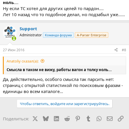
ноль
....
Ну если TC хотел для других целей то пардон....
Лет 10 назад что то подобное делал, но подзабыл уже......
Support
Administrator
Команда форума
A-Parser Enterprise
27 Июн 2016
#8
Anatoliy сказал(а):
Смысла в таком не вижу, работы вагон а толку ноль
....
Да, действительно, особого смысла так парсить нет:
страниц с открытой статистикой по поисковым фразам -
единицы во всем каталоге...
Чтобы ответить, войдите или зарегистрируйтесь.
X
Bluesky
LinkedIn
Reddit
Pinterest
Tumblr
WhatsApp
Электр
Сс
Поделиться: