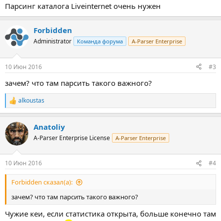
Парсинг каталога Liveinternet очень нужен
Forbidden
Administrator
Команда форума
A-Parser Enterprise
10 Июн 2016
#3
зачем? что там парсить такого важного?
alkoustas
Р
е
а
Anatoliy
к
ц
A-Parser Enterprise License
A-Parser Enterprise
и
и
:
10 Июн 2016
#4
Forbidden сказал(а):
зачем? что там парсить такого важного?
Чужие кеи, если статистика открыта, больше конечно там