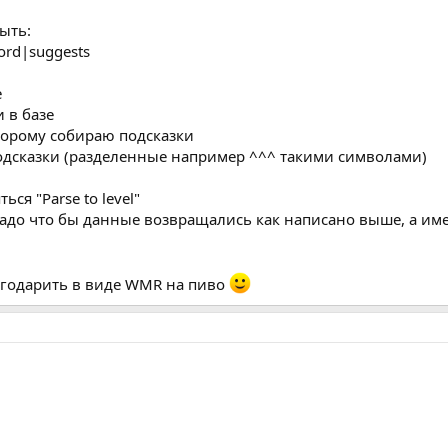
ыть:
ord|suggests
е
и в базе
оторому собираю подсказки
подсказки (разделенные например ^^^ такими символами)
ся "Parse to level"
надо что бы данные возвращались как написано выше, а име
лагодарить в виде WMR на пиво