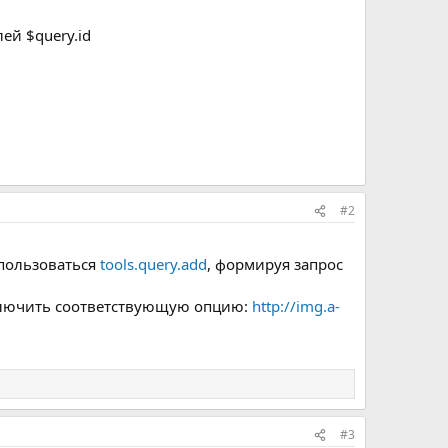
ей $query.id
#2
спользоваться
tools.query.add
, формируя запрос
 включить соответствующую опцию:
http://img.a-
#3