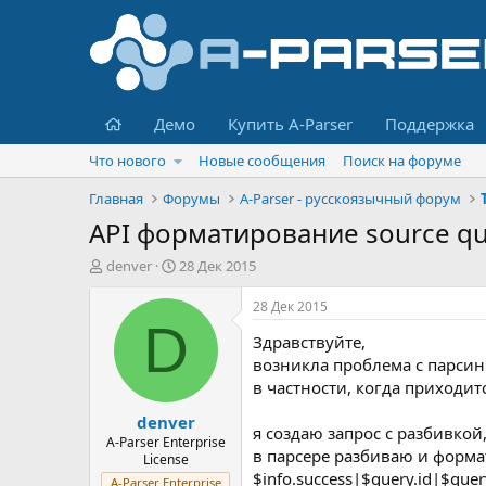
Главная
Демо
Купить A-Parser
Поддержка
Что нового
Новые сообщения
Поиск на форуме
Главная
Форумы
A-Parser - русскоязычный форум
API форматирование source qu
А
Д
denver
28 Дек 2015
в
а
т
т
28 Дек 2015
о
а
D
Здравствуйте,
р
н
т
а
возникла проблема с парсинг
е
ч
в частности, когда приходится
м
а
denver
ы
л
я создаю запрос с разбивкой,
а
A-Parser Enterprise
в парсере разбиваю и форма
License
$info.success|$query.id|$query
A-Parser Enterprise