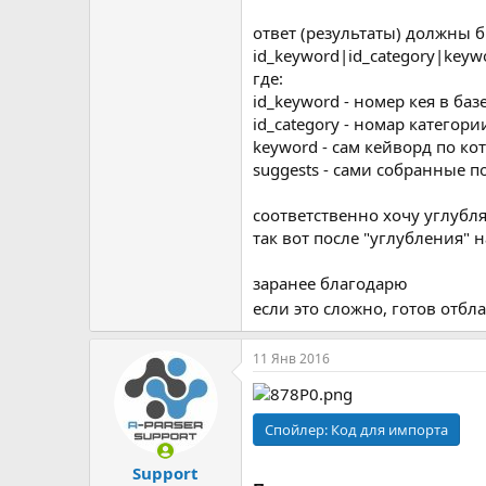
ответ (результаты) должны б
id_keyword|id_category|keyw
где:
id_keyword - номер кея в баз
id_category - номар категори
keyword - сам кейворд по к
suggests - сами собранные 
соответственно хочу углублять
так вот после "углубления" 
заранее благодарю
если это сложно, готов отб
11 Янв 2016
Спойлер:
Код для импорта
Support