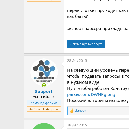
первый ответ приходит как п
как быть?
экспорт парсера прикладыв
Спойлер:
экспорт
28 Дек 2015
На следующий уровень пере
Чтобы подавать запросы в то
в нужном виде.
Ну и чтобы работал Констру
Support
parser.com/DWNPg.png
Administrator
Похожий алгоритм используе
Команда форума
A-Parser Enterprise
denver
Р
е
а
28 Дек 2015
к