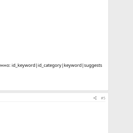
нно: id_keyword|id_category|keyword|suggests
#5