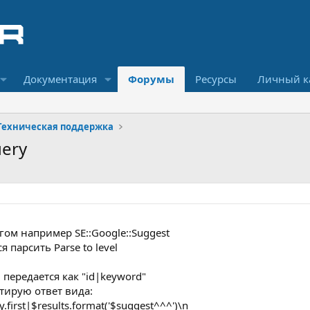
Документация
Форумы
Ресурсы
Личный к
Техническая поддержка
ery
ом например SE::Google::Suggest
 парсить Parse to level
 передается как "id|keyword"
тирую ответ вида:
.first|$results.format('$suggest^^^')\n