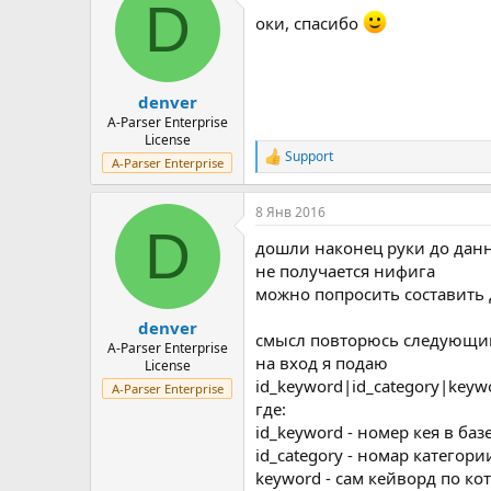
D
ц
оки, спасибо
и
и
:
denver
A-Parser Enterprise
License
Support
Р
A-Parser Enterprise
е
а
8 Янв 2016
к
D
ц
дошли наконец руки до дан
и
и
не получается нифига
:
можно попросить составить 
denver
смысл повторюсь следующи
A-Parser Enterprise
на вход я подаю
License
id_keyword|id_category|keyw
A-Parser Enterprise
где:
id_keyword - номер кея в баз
id_category - номар категори
keyword - сам кейворд по к