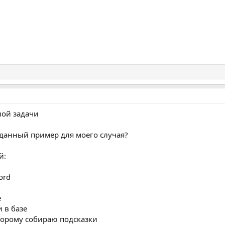
ной задачи
данный пример для моего случая?
й:
ord
е
и в базе
оторому собираю подсказки