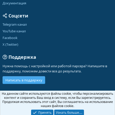
Документация
Соцсети
Telegram канал
YouTube канал
Facebook
X (Twitter)
Поддержка
Нужна помощь с настройкой или работой парсера? Напишите в
поддержку, поможем довести все до результата.
Написать в поддержку
Russian (RU)
На данном сайте используются файлы cookie, чтобы персонализировать
контент и сохранить Ваш вход в систему, если Вы зарегистрируетесь.
Обратная связь
Условия и правила
Продолжая использовать этот сайт, Вы соглашаетесь на использование
Политика конфиденциальности
Помощь
Главная
R
наших файлов cookie.
S
S
Принять
Узнать больше.…
®
Community platform by XenForo
© 2010-2026 XenForo Ltd.