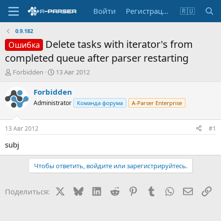
Войти
Регистрация
🇷🇺
0.9.182
Delete tasks with iterator's from
Ошибка
completed queue after parser restarting
А
Д
Forbidden
13 Авг 2012
в
а
т
т
Forbidden
о
а
Administrator
Команда форума
A-Parser Enterprise
р
н
т
а
е
ч
13 Авг 2012
#1
м
а
ы
л
subj
а
Чтобы ответить, войдите или зарегистрируйтесь.
X
Bluesky
LinkedIn
Reddit
Pinterest
Tumblr
WhatsApp
Электр
Сс
Поделиться: