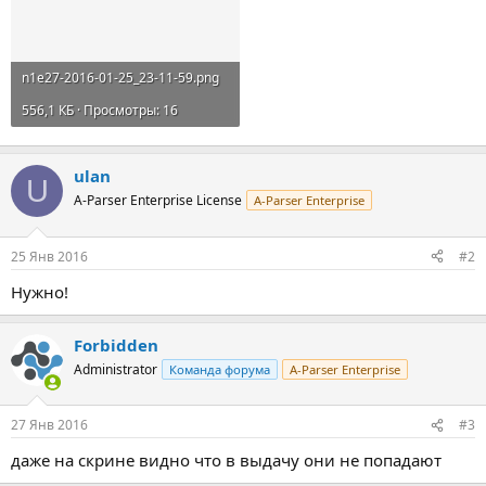
n1e27-2016-01-25_23-11-59.png
556,1 КБ · Просмотры: 16
ulan
U
A-Parser Enterprise License
A-Parser Enterprise
25 Янв 2016
#2
Нужно!
Forbidden
Administrator
Команда форума
A-Parser Enterprise
27 Янв 2016
#3
даже на скрине видно что в выдачу они не попадают