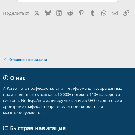
X
Bluesky
LinkedIn
Reddit
Pinterest
Tumblr
WhatsApp
Электр
Сс
Поделиться:
Отклоненные задачи
О нас
A-Parser - это профессиональная платформа для сбора данных
промышленного масштаба: 10 000+ потоков, 110+ парсеров и
гибкость Node.js. Автоматизируйте задачи в SEO, e-commerce и
арбитраже трафика с непревзойденной скоростью и
масштабируемостью
Быстрая навигация