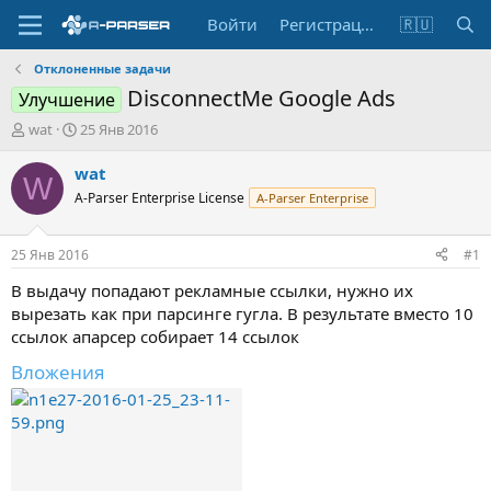
Войти
Регистрация
🇷🇺
Отклоненные задачи
DisconnectMe Google Ads
Улучшение
А
Д
wat
25 Янв 2016
в
а
т
т
wat
W
о
а
A-Parser Enterprise License
A-Parser Enterprise
р
н
т
а
е
ч
25 Янв 2016
#1
м
а
ы
л
В выдачу попадают рекламные ссылки, нужно их
а
вырезать как при парсинге гугла. В результате вместо 10
ссылок апарсер собирает 14 ссылок
Вложения