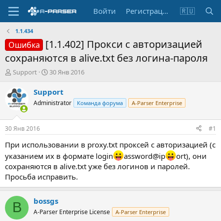
Войти
Регистрация
🇷🇺
1.1.434
[1.1.402] Прокси с авторизацией
Ошибка
сохраняются в alive.txt без логина-пароля
А
Д
Support
30 Янв 2016
в
а
т
т
Support
о
а
Administrator
Команда форума
A-Parser Enterprise
р
н
т
а
е
ч
30 Янв 2016
#1
м
а
ы
л
При использовании в proxy.txt проксей с авторизацией (с
а
указанием их в формате login
assword@ip
ort), они
сохраняются в alive.txt уже без логинов и паролей.
Просьба исправить.
bossgs
B
A-Parser Enterprise License
A-Parser Enterprise