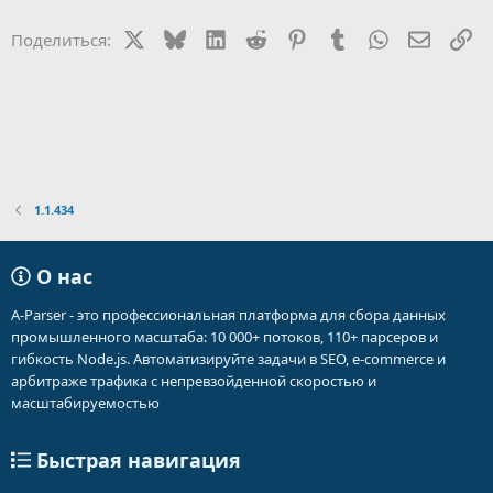
X
Bluesky
LinkedIn
Reddit
Pinterest
Tumblr
WhatsApp
Электр
Сс
Поделиться:
1.1.434
О нас
A-Parser - это профессиональная платформа для сбора данных
промышленного масштаба: 10 000+ потоков, 110+ парсеров и
гибкость Node.js. Автоматизируйте задачи в SEO, e-commerce и
арбитраже трафика с непревзойденной скоростью и
масштабируемостью
Быстрая навигация