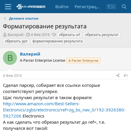
Войти
Регистрация
🇷🇺
Делимся опытом
Форматирование результата
А
Д
Т
Валерий
4 Фев 2016
обрезать url
обрезать результат
в
а
е
обрезать урл
форматирование результата
т
т
г
о
а
и
Валерий
р
н
В
т
A-Parser Enterprise License
а
A-Parser Enterprise
е
ч
м
а
4 Фев 2016
#1
ы
л
а
Сделал парсер, собирает все ссылки которые
соответствуют регулярке.
Щас получаю результат в таком формате:
http://www.amazon.com/Best-Sellers-
Electronics/zgbs/electronics/ref=zg_bs_nav_0/192-3926380-
5927206
Electronics
А как сделать что обрезал результат до ref=, т.е.
получался вот такой: