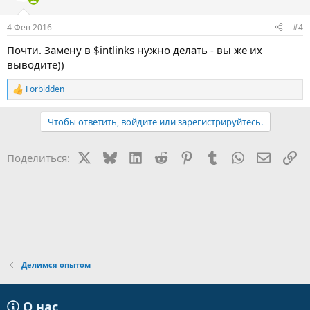
4 Фев 2016
#4
Почти. Замену в $intlinks нужно делать - вы же их
выводите))
Forbidden
Р
е
а
Чтобы ответить, войдите или зарегистрируйтесь.
к
ц
и
X
Bluesky
LinkedIn
Reddit
Pinterest
Tumblr
WhatsApp
Электр
Сс
Поделиться:
и
:
Делимся опытом
О нас