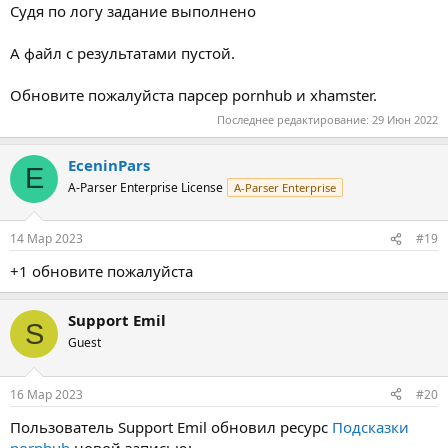
Судя по логу задание выполнено
А файл с результатами пустой.
Обновите пожалуйста парсер pornhub и xhamster.
Последнее редактирование:
29 Июн 2022
EceninPars
E
A-Parser Enterprise License
A-Parser Enterprise
14 Мар 2023
#19
+1 обновите пожалуйста
Support Emil
S
Guest
16 Мар 2023
#20
Пользователь Support Emil обновил ресурс
Подсказки
pornhub
новой записью: