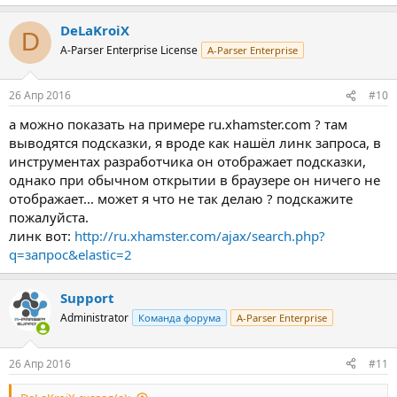
е
а
DeLaKroiX
к
D
ц
A-Parser Enterprise License
A-Parser Enterprise
и
и
:
26 Апр 2016
#10
а можно показать на примере ru.xhamster.com ? там
выводятся подсказки, я вроде как нашёл линк запроса, в
инструментах разработчика он отображает подсказки,
однако при обычном открытии в браузере он ничего не
отображает... может я что не так делаю ? подскажите
пожалуйста.
линк вот:
http://ru.xhamster.com/ajax/search.php?
q=запрос&elastic=2
Support
Administrator
Команда форума
A-Parser Enterprise
26 Апр 2016
#11