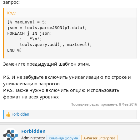
запрос:
Код:
[% maxLevel = 5;

json = tools.parseJSON(p1.data);

FOREACH j IN json;

     j _ "\n";

     tools.query.add(j, maxLevel);

END %]
Замените предыдущий шаблон этим.
P.S. И не забудьте включить уникализацию по строке и
уникализацию запросов
P.P.S. Также нужно включить опцию Использовать
формат на всех уровнях
Последнее редактирование:
8 Фев 2016
Forbidden
Р
е
а
Forbidden
к
ц
Administrator
Команда форума
A-Parser Enterprise