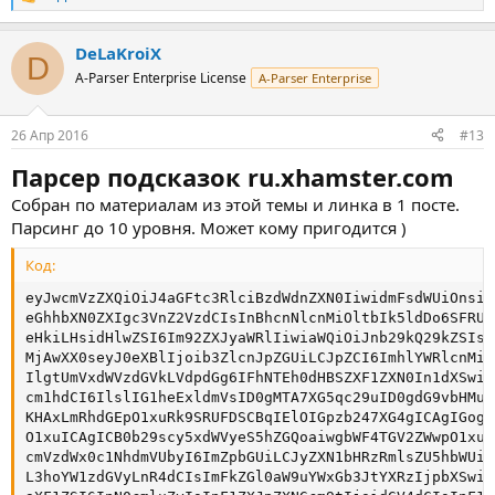
Р
е
а
DeLaKroiX
к
D
ц
A-Parser Enterprise License
A-Parser Enterprise
и
и
:
26 Апр 2016
#13
Парсер подсказок ru.xhamster.com
Собран по материалам из этой темы и линка в 1 посте.
Парсинг до 10 уровня. Может кому пригодится )
Код:
eyJwcmVzZXQiOiJ4aGFtc3RlciBzdWdnZXN0IiwidmFsdWUiOnsic
eGhhbXN0ZXIgc3VnZ2VzdCIsInBhcnNlcnMiOltbIk5ldDo6SFRUU
eHkiLHsidHlwZSI6Im92ZXJyaWRlIiwiaWQiOiJnb29kQ29kZSIsI
MjAwXX0seyJ0eXBlIjoib3ZlcnJpZGUiLCJpZCI6ImhlYWRlcnMiL
IlgtUmVxdWVzdGVkLVdpdGg6IFhNTEh0dHBSZXF1ZXN0In1dXSwic
cm1hdCI6IlslIG1heExldmVsID0gMTA7XG5qc29uID0gdG9vbHMuc
KHAxLmRhdGEpO1xuRk9SRUFDSCBqIElOIGpzb247XG4gICAgIGogX
O1xuICAgICB0b29scy5xdWVyeS5hZGQoaiwgbWF4TGV2ZWwpO1xuR
cmVzdWx0c1NhdmVUbyI6ImZpbGUiLCJyZXN1bHRzRmlsZU5hbWUiO
L3hoYW1zdGVyLnR4dCIsImFkZGl0aW9uYWxGb3JtYXRzIjpbXSwic