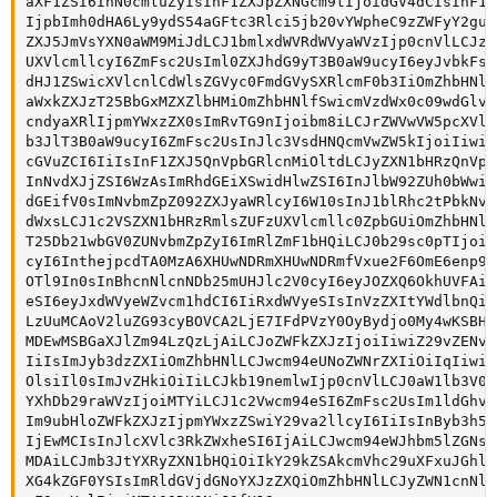
aXF1ZSI6InN0cmluZyIsInF1ZXJpZXNGcm9tIjoidGV4dCIsInF1Z
IjpbImh0dHA6Ly9ydS54aGFtc3Rlci5jb20vYWpheC9zZWFyY2guc
ZXJ5JmVsYXN0aWM9MiJdLCJ1bmlxdWVRdWVyaWVzIjp0cnVlLCJzY
UXVlcmllcyI6ZmFsc2UsIml0ZXJhdG9yT3B0aW9ucyI6eyJvbkFsb
dHJ1ZSwicXVlcnlCdWlsZGVyc0FmdGVySXRlcmF0b3IiOmZhbHNlL
aWxkZXJzT25BbGxMZXZlbHMiOmZhbHNlfSwicmVzdWx0c09wdGlvb
cndyaXRlIjpmYWxzZX0sImRvTG9nIjoibm8iLCJrZWVwVW5pcXVlI
b3JlT3B0aW9ucyI6ZmFsc2UsInJlc3VsdHNQcmVwZW5kIjoiIiwic
cGVuZCI6IiIsInF1ZXJ5QnVpbGRlcnMiOltdLCJyZXN1bHRzQnVpb
InNvdXJjZSI6WzAsImRhdGEiXSwidHlwZSI6InJlbW92ZUh0bWwiL
dGEifV0sImNvbmZpZ092ZXJyaWRlcyI6W10sInJ1blRhc2tPbkNvb
dWxsLCJ1c2VSZXN1bHRzRmlsZUFzUXVlcmllc0ZpbGUiOmZhbHNlL
T25Db21wbGV0ZUNvbmZpZyI6ImRlZmF1bHQiLCJ0b29sc0pTIjoiI
cyI6InthejpcdTA0MzA6XHUwNDRmXHUwNDRmfVxue2F6OmE6enp9X
OTl9In0sInBhcnNlcnNDb25mUHJlc2V0cyI6eyJOZXQ6OkhUVFAiO
eSI6eyJxdWVyeWZvcm1hdCI6IiRxdWVyeSIsInVzZXItYWdlbnQiO
LzUuMCAoV2luZG93cyBOVCA2LjE7IFdPVzY0OyBydjo0My4wKSBHZ
MDEwMSBGaXJlZm94LzQzLjAiLCJoZWFkZXJzIjoiIiwiZ29vZENvZ
IiIsImJyb3dzZXIiOmZhbHNlLCJwcm94eUNoZWNrZXIiOiIqIiwiZ
OlsiIl0sImJvZHkiOiIiLCJkb19nemlwIjp0cnVlLCJ0aW1lb3V0I
YXhDb29raWVzIjoiMTYiLCJ1c2Vwcm94eSI6ZmFsc2UsIm1ldGhvZ
Im9ubHloZWFkZXJzIjpmYWxzZSwiY29va2llcyI6IiIsInByb3h5c
IjEwMCIsInJlcXVlc3RkZWxheSI6IjAiLCJwcm94eWJhbm5lZGNsZ
MDAiLCJmb3JtYXRyZXN1bHQiOiIkY29kZSAkcmVhc29uXFxuJGhlY
XG4kZGF0YSIsImRldGVjdGNoYXJzZXQiOmZhbHNlLCJyZWN1cnNlI