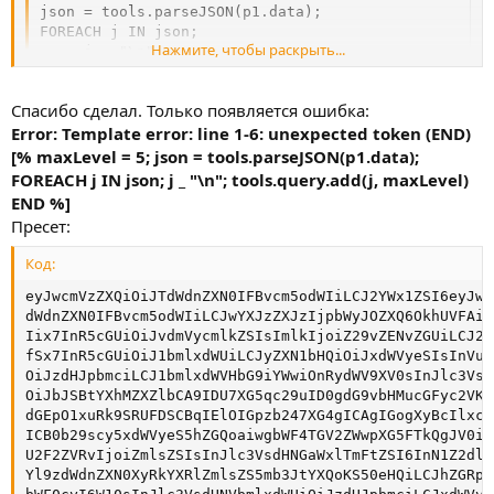
json = tools.parseJSON(p1.data);

FOREACH j IN json;

Нажмите, чтобы раскрыть...
     j _ "\n";

     tools.query.add(j, maxLevel)

END %]
Спасибо сделал. Только появляется ошибка:
Error: Template error: line 1-6: unexpected token (END)
Замените предыдущий шаблон этим.
[% maxLevel = 5; json = tools.parseJSON(p1.data);
P.S. И не забудьте включить уникализацию по строке и
FOREACH j IN json; j _ "\n"; tools.query.add(j, maxLevel)
уникализацию запросов
END %]
Пресет:
Код:
eyJwcmVzZXQiOiJTdWdnZXN0IFBvcm5odWIiLCJ2YWx1ZSI6eyJwc
dWdnZXN0IFBvcm5odWIiLCJwYXJzZXJzIjpbWyJOZXQ6OkhUVFAiL
Iix7InR5cGUiOiJvdmVycmlkZSIsImlkIjoiZ29vZENvZGUiLCJ2Y
fSx7InR5cGUiOiJ1bmlxdWUiLCJyZXN1bHQiOiJxdWVyeSIsInVua
OiJzdHJpbmciLCJ1bmlxdWVHbG9iYWwiOnRydWV9XV0sInJlc3Vsd
OiJbJSBtYXhMZXZlbCA9IDU7XG5qc29uID0gdG9vbHMucGFyc2VKU
dGEpO1xuRk9SRUFDSCBqIElOIGpzb247XG4gICAgIGogXyBcIlxcb
ICB0b29scy5xdWVyeS5hZGQoaiwgbWF4TGV2ZWwpXG5FTkQgJV0iL
U2F2ZVRvIjoiZmlsZSIsInJlc3VsdHNGaWxlTmFtZSI6InN1Z2dlc
Yl9zdWdnZXN0XyRkYXRlZmlsZS5mb3JtYXQoKS50eHQiLCJhZGRpd