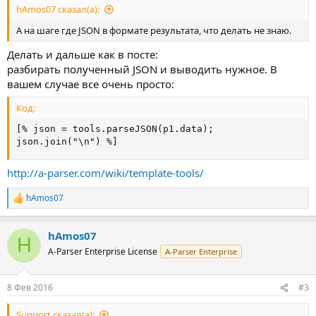
hAmos07 сказал(а):
А на шаге где JSON в формате результата, что делать не знаю.
Делать и дальше как в посте:
разбирать полученный JSON и выводить нужное. В
вашем случае все очень просто:
Код:
[% json = tools.parseJSON(p1.data);

json.join("\n") %]
http://a-parser.com/wiki/template-tools/
hAmos07
Р
е
а
hAmos07
к
H
ц
A-Parser Enterprise License
A-Parser Enterprise
и
и
:
8 Фев 2016
#3
Support сказал(а):