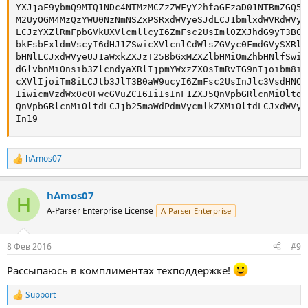
YXJjaF9ybmQ9MTQ1NDc4NTMzMCZzZWFyY2hfaGFzaD01NTBmZGQ5M
M2UyOGM4MzQzYWU0NzNmNSZxPSRxdWVyeSJdLCJ1bmlxdWVRdWVya
LCJzYXZlRmFpbGVkUXVlcmllcyI6ZmFsc2UsIml0ZXJhdG9yT3B0a
bkFsbExldmVscyI6dHJ1ZSwicXVlcnlCdWlsZGVyc0FmdGVySXRlc
bHNlLCJxdWVyeUJ1aWxkZXJzT25BbGxMZXZlbHMiOmZhbHNlfSwic
dGlvbnMiOnsib3ZlcndyaXRlIjpmYWxzZX0sImRvTG9nIjoibm8iL
cXVlIjoiTm8iLCJtb3JlT3B0aW9ucyI6ZmFsc2UsInJlc3VsdHNQc
IiwicmVzdWx0c0FwcGVuZCI6IiIsInF1ZXJ5QnVpbGRlcnMiOltdL
QnVpbGRlcnMiOltdLCJjb25maWdPdmVycmlkZXMiOltdLCJxdWVya
In19
hAmos07
Р
е
а
hAmos07
к
H
ц
A-Parser Enterprise License
A-Parser Enterprise
и
и
:
8 Фев 2016
#9
Рассыпаюсь в комплиментах техподдержке!
Support
Р