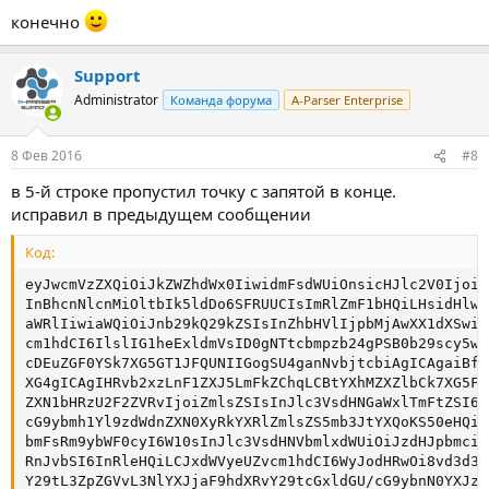
конечно
Support
Administrator
Команда форума
A-Parser Enterprise
8 Фев 2016
#8
в 5-й строке пропустил точку с запятой в конце.
исправил в предыдущем сообщении
Код:
eyJwcmVzZXQiOiJkZWZhdWx0IiwidmFsdWUiOnsicHJlc2V0IjoiZ
InBhcnNlcnMiOltbIk5ldDo6SFRUUCIsImRlZmF1bHQiLHsidHlwZ
aWRlIiwiaWQiOiJnb29kQ29kZSIsInZhbHVlIjpbMjAwXX1dXSwic
cm1hdCI6IlslIG1heExldmVsID0gNTtcbmpzb24gPSB0b29scy5wY
cDEuZGF0YSk7XG5GT1JFQUNIIGogSU4ganNvbjtcbiAgICAgaiBfI
XG4gICAgIHRvb2xzLnF1ZXJ5LmFkZChqLCBtYXhMZXZlbCk7XG5FT
ZXN1bHRzU2F2ZVRvIjoiZmlsZSIsInJlc3VsdHNGaWxlTmFtZSI6I
cG9ybmh1Yl9zdWdnZXN0XyRkYXRlZmlsZS5mb3JtYXQoKS50eHQiL
bmFsRm9ybWF0cyI6W10sInJlc3VsdHNVbmlxdWUiOiJzdHJpbmciL
RnJvbSI6InRleHQiLCJxdWVyeUZvcm1hdCI6WyJodHRwOi8vd3d3L
Y29tL3ZpZGVvL3NlYXJjaF9hdXRvY29tcGxldGU/cG9ybnN0YXJzP