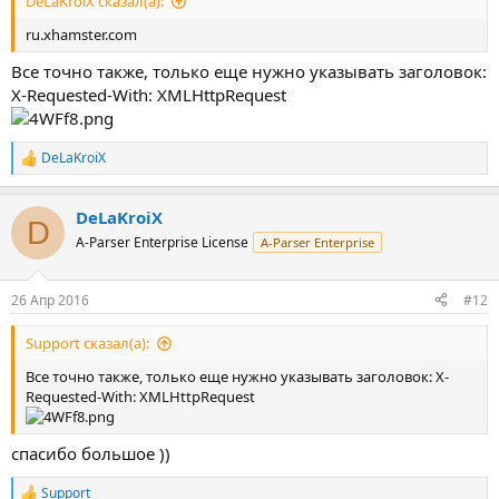
DeLaKroiX сказал(а):
ru.xhamster.com
Все точно также, только еще нужно указывать заголовок:
X-Requested-With: XMLHttpRequest
DeLaKroiX
Р
е
а
DeLaKroiX
к
D
ц
A-Parser Enterprise License
A-Parser Enterprise
и
и
:
26 Апр 2016
#12
Support сказал(а):
Все точно также, только еще нужно указывать заголовок: X-
Requested-With: XMLHttpRequest
спасибо большое ))
Support