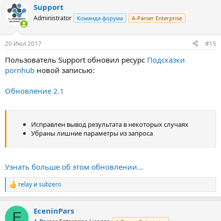
Support
Administrator
Команда форума
A-Parser Enterprise
20 Июл 2017
#15
Пользователь Support обновил ресурс
Подсказки
pornhub
новой записью:
Обновление 2.1
Исправлен вывод результата в некоторых случаях
Убраны лишние параметры из запроса
Узнать больше об этом обновлении...
relay
и
subzero
Р
е
а
EceninPars
к
E
ц