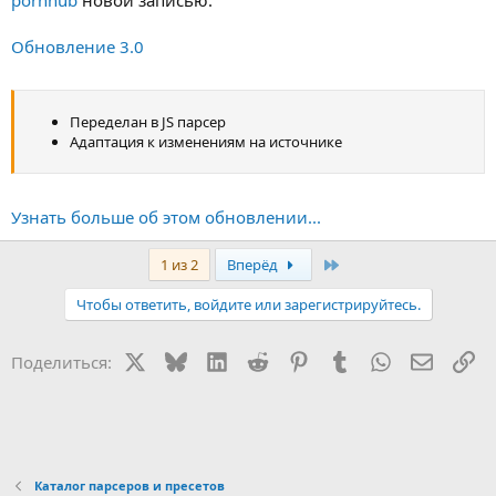
Обновление 3.0
Переделан в JS парсер
Адаптация к изменениям на источнике
Узнать больше об этом обновлении...
Последняя
1 из 2
Вперёд
Чтобы ответить, войдите или зарегистрируйтесь.
X
Bluesky
LinkedIn
Reddit
Pinterest
Tumblr
WhatsApp
Электр
Сс
Поделиться:
Каталог парсеров и пресетов