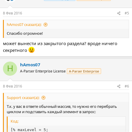
и
и
:
8 Фев 2016
#5
hAmos07 сказал(а):
Спасибо огромное!
может вынести из закрытого раздела? вроде ничего
секретного
hAmos07
H
A-Parser Enterprise License
A-Parser Enterprise
8 Фев 2016
#6
Support сказал(а):
Т.к. у вас в ответе обычный массив, то нужно его перебрать
циклом и подставить каждый элемент в запрос:
Код:
[% maxLevel = 5;
