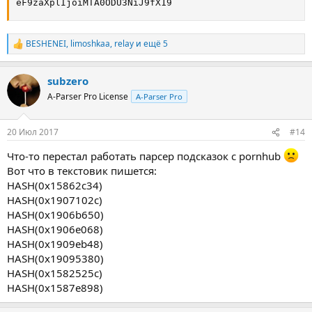
eF9zaXplIjoiMTA0ODU3NiJ9fX19
BESHENEI
,
limoshkaa
,
relay
и ещё 5
Р
е
а
subzero
к
ц
A-Parser Pro License
A-Parser Pro
и
и
:
20 Июл 2017
#14
Что-то перестал работать парсер подсказок с pornhub
Вот что в текстовик пишется:
HASH(0x15862c34)
HASH(0x1907102c)
HASH(0x1906b650)
HASH(0x1906e068)
HASH(0x1909eb48)
HASH(0x19095380)
HASH(0x1582525c)
HASH(0x1587e898)