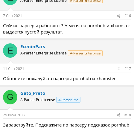
A-Parser Enterprise License
A-Parser Enterprise
и
и
:
7 Сен 2021
#16
Сейчас парсеры работают ? У меня на pornhub и xhamster
выдается пустой результат.
EceninPars
E
A-Parser Enterprise License
A-Parser Enterprise
11 Сен 2021
#17
Обновите пожалуйста парсеры pornhub и xhamster
Gato_Preto
G
A-Parser Pro License
A-Parser Pro
29 Июн 2022
#18
Здравствуйте. Подскажите по парсеру подсказок pornhub