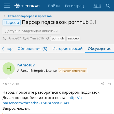
Войти
Регистрация
🇷🇺
Каталог парсеров и пресетов
Парсер подсказок pornhub
3.1
Парсер
Доступно владельцам лицензии
А
Д
Т
hAmos07
6 Фев 2016
pornhub
парсер
в
а
е
т
т
г
Обзор
Обновления (3)
История версий
Обсуждение
о
а
и
р
н
т
а
hAmos07
е
ч
H
м
а
A-Parser Enterprise License
A-Parser Enterprise
ы
л
а
6 Фев 2016
#1
Народ, помогите разобраться с парсером подсказок.
Делал по подобию из этого поста -
http://a-
parser.com/threads/2158/#post-6841
Запрос нашел: