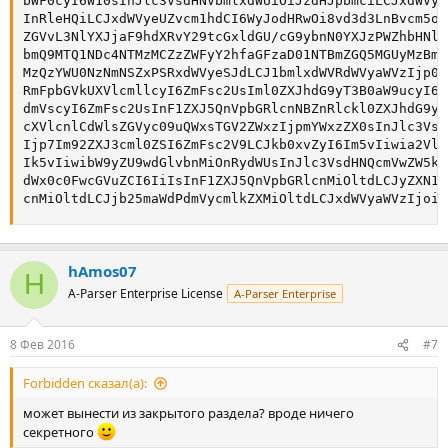
bWF0cyI6W10sInJlc3VsdHNVbmlxdWUiOiJzdHJpbmciLCJxdWVya
InRleHQiLCJxdWVyeUZvcm1hdCI6WyJodHRwOi8vd3d3LnBvcm5od
ZGVvL3NlYXJjaF9hdXRvY29tcGxldGU/cG9ybnN0YXJzPWZhbHNlJ
bmQ9MTQ1NDc4NTMzMCZzZWFyY2hfaGFzaD01NTBmZGQ5MGUyMzBmN
MzQzYWU0NzNmNSZxPSRxdWVyeSJdLCJ1bmlxdWVRdWVyaWVzIjp0c
RmFpbGVkUXVlcmllcyI6ZmFsc2UsIml0ZXJhdG9yT3B0aW9ucyI6e
dmVscyI6ZmFsc2UsInF1ZXJ5QnVpbGRlcnNBZnRlckl0ZXJhdG9yI
cXVlcnlCdWlsZGVyc09uQWxsTGV2ZWxzIjpmYWxzZX0sInJlc3Vsd
Ijp7Im92ZXJ3cml0ZSI6ZmFsc2V9LCJkb0xvZyI6Im5vIiwia2Vlc
Ik5vIiwibW9yZU9wdGlvbnMiOnRydWUsInJlc3VsdHNQcmVwZW5kI
dWx0c0FwcGVuZCI6IiIsInF1ZXJ5QnVpbGRlcnMiOltdLCJyZXN1b
cnMiOltdLCJjb25maWdPdmVycmlkZXMiOltdLCJxdWVyaWVzIjoic
hAmos07
H
A-Parser Enterprise License
A-Parser Enterprise
8 Фев 2016
#7
Forbidden сказал(а):
может вынести из закрытого раздела? вроде ничего
секретного