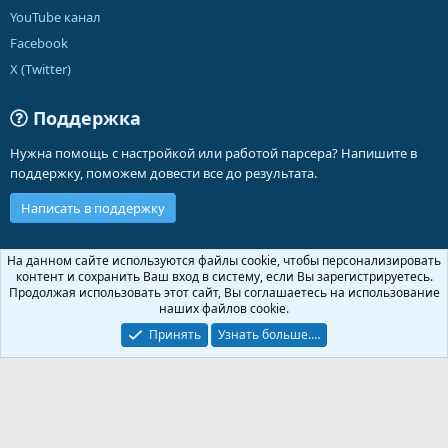
YouTube канал
Facebook
X (Twitter)
Поддержка
Нужна помощь с настройкой или работой парсера? Напишите в
поддержку, поможем довести все до результата.
Написать в поддержку
Russian (RU)
На данном сайте используются файлы cookie, чтобы персонализировать
контент и сохранить Ваш вход в систему, если Вы зарегистрируетесь.
Обратная связь
Условия и правила
Продолжая использовать этот сайт, Вы соглашаетесь на использование
Политика конфиденциальности
Помощь
Главная
R
наших файлов cookie.
S
S
Принять
Узнать больше.…
®
Community platform by XenForo
© 2010-2026 XenForo Ltd.