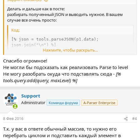
Делать и дальше как в посте:
разбирать полученный JSON и выводить нужное. В вашем
случае все очень просто:
Код:
[% json = tools.parseJSON(p1.data);

json.join("\n") %]
Нажмите, чтобы раскрыть...
http://a-parser.com/wiki/template-tools/
Спасибо огромное!
Не могли бы подсказать как реализовать Parse to level
Не могу разобрать окуда что подставлять сюда -
[%
tools.query.add(query, maxLevel) %]
Support
Administrator
Команда форума
A-Parser Enterprise
8 Фев 2016
#4
Т.к. у вас в ответе обычный массив, то нужно его
перебрать циклом и подставить каждый элемент в