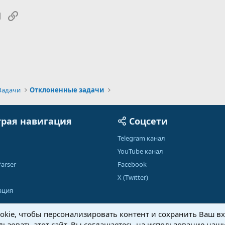
tsApp
Электронная почта
Ссылка
Задачи
Отклоненные задачи
рая навигация
Соцсети
Telegram канал
YouTube канал
arser
Facebook
X (Twitter)
ация
kie, чтобы персонализировать контент и сохранить Ваш вхо
ьзовать этот сайт, Вы соглашаетесь на использование наши