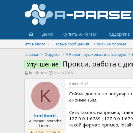
Главная
Демо
Купить A-Parser
Поддержка
Что нового
Новые сообщения
Поиск на форуме
Главная
Форумы
A-Parser - русскоязычный форум
Прокси, работа с 
Улучшение
А
Д
kuciiboris
8 Фев 2016
в
а
т
т
8 Фев 2016
о
а
K
Сейчас довольно популярно 
р
н
т
а
анонимным.
е
ч
м
а
Суть такова, например, ста
kuciiboris
ы
л
127.0.0.1:6789 ; 127.0.0.1:
а
A-Parser Enterprise
такой формат: пример, localho
License
A-Parser Enterprise