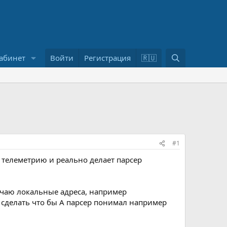
П
абинет
Войти
Регистрация
🇷🇺
о
и
с
к
#1
 телеметрию и реально делает парсер
лучаю локальные адреса, например
но сделать что бы А парсер понимал например