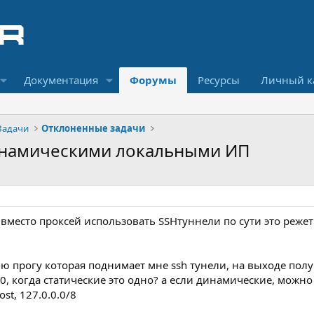
Документация
Форумы
Ресурсы
Личный к
Задачи
Отклоненные задачи
динамическими локальными ИП
вместо проксей использовать SSHтуннели по сути это режет
влю прогу которая поднимает мне ssh тунели, на выходе по
6790, когда статические это одно? а если динамические, мож
st, 127.0.0.0/8