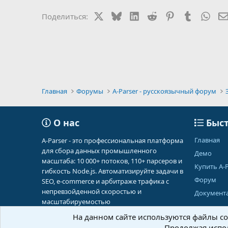
X
Bluesky
LinkedIn
Reddit
Pinterest
Tumblr
Wha
Поделиться:
Главная
Форумы
A-Parser - русскоязычный форум
О нас
Быст
Главная
A-Parser - это профессиональная платформа
для сбора данных промышленного
Демо
масштаба: 10 000+ потоков, 110+ парсеров и
Купить A-P
гибкость Node.js. Автоматизируйте задачи в
Форум
SEO, e-commerce и арбитраже трафика с
непревзойденной скоростью и
Документ
масштабируемостью
На данном сайте используются файлы coo
Продолжая испол