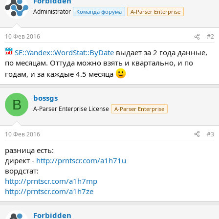
Forbidden
Administrator
Команда форума
A-Parser Enterprise
10 Фев 2016
#2
SE::Yandex::WordStat::ByDate
выдает за 2 года данные,
по месяцам. Оттуда можно взять и квартально, и по
годам, и за каждые 4.5 месяца
bossgs
B
A-Parser Enterprise License
A-Parser Enterprise
10 Фев 2016
#3
разница есть:
директ -
http://prntscr.com/a1h71u
вордстат:
http://prntscr.com/a1h7mp
http://prntscr.com/a1h7ze
Forbidden