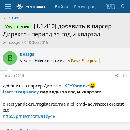
Войти
Регистрация
🇷🇺
1.1.434
[1.1.410] добавить в парсер
Улучшение
Директа - период за год и квартал
А
Д
bossgs
10 Фев 2016
в
а
т
т
bossgs
B
о
а
A-Parser Enterprise License
A-Parser Enterprise
р
н
т
а
е
ч
10 Фев 2016
#1
м
а
ы
л
добавить в парсер Директа -
SE::Yandex:
а
irect::Frequency
периоды за год и квартал:
direct.yandex.ru/registered/main.pl?cmd=advancedForecast
см:
http://prntscr.com/a1cy48