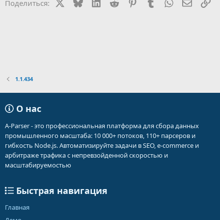
X
Bluesky
LinkedIn
Reddit
Pinterest
Tumblr
WhatsApp
Электр
Сс
Поделиться:
1.1.434
О нас
A-Parser - это профессиональная платформа для сбора данных
промышленного масштаба: 10 000+ потоков, 110+ парсеров и
гибкость Node.js. Автоматизируйте задачи в SEO, e-commerce и
арбитраже трафика с непревзойденной скоростью и
масштабируемостью
Быстрая навигация
Главная