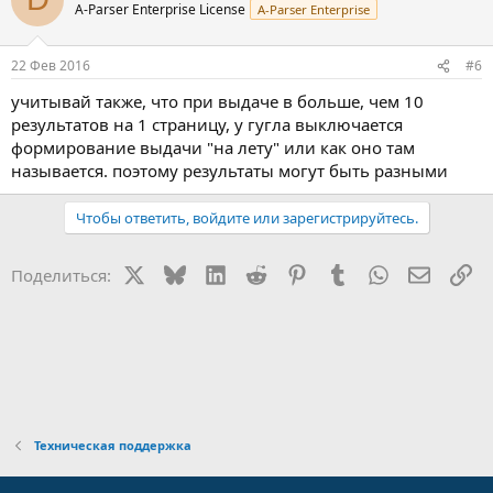
A-Parser Enterprise License
A-Parser Enterprise
22 Фев 2016
#6
учитывай также, что при выдаче в больше, чем 10
результатов на 1 страницу, у гугла выключается
формирование выдачи "на лету" или как оно там
называется. поэтому результаты могут быть разными
Чтобы ответить, войдите или зарегистрируйтесь.
X
Bluesky
LinkedIn
Reddit
Pinterest
Tumblr
WhatsApp
Электр
Сс
Поделиться:
Техническая поддержка