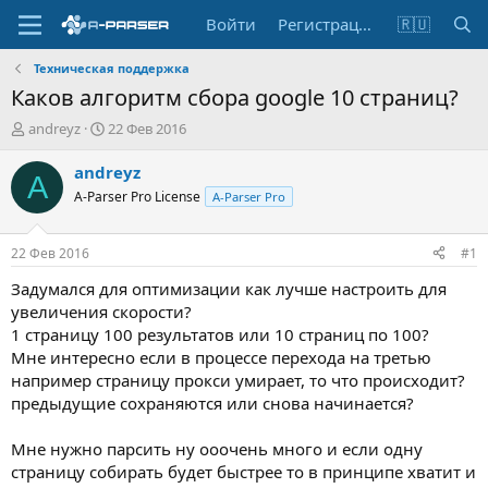
Войти
Регистрация
🇷🇺
Техническая поддержка
Каков алгоритм сбора google 10 страниц?
А
Д
andreyz
22 Фев 2016
в
а
т
т
andreyz
A
о
а
A-Parser Pro License
A-Parser Pro
р
н
т
а
е
ч
22 Фев 2016
#1
м
а
ы
л
Задумался для оптимизации как лучше настроить для
а
увеличения скорости?
1 страницу 100 результатов или 10 страниц по 100?
Мне интересно если в процессе перехода на третью
например страницу прокси умирает, то что происходит?
предыдущие сохраняются или снова начинается?
Мне нужно парсить ну ооочень много и если одну
страницу собирать будет быстрее то в принципе хватит и