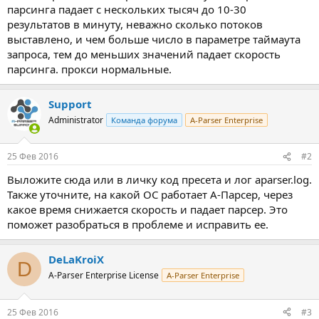
парсинга падает с нескольких тысяч до 10-30
результатов в минуту, неважно сколько потоков
выставлено, и чем больше число в параметре таймаута
запроса, тем до меньших значений падает скорость
парсинга. прокси нормальные.
Support
Administrator
Команда форума
A-Parser Enterprise
25 Фев 2016
#2
Выложите сюда или в личку код пресета и лог aparser.log.
Также уточните, на какой ОС работает А-Парсер, через
какое время снижается скорость и падает парсер. Это
поможет разобраться в проблеме и исправить ее.
DeLaKroiX
D
A-Parser Enterprise License
A-Parser Enterprise
25 Фев 2016
#3