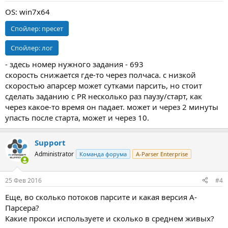
OS: win7x64
Спойлер:
пресет
Спойлер:
лог
- здесь номер нужного задания - 693
скорость снижается где-то через полчаса. с низкой
скоростью апарсер может сутками парсить, но стоит
сделать заданию с PR несколько раз паузу/старт, как
через какое-то время он падает. может и через 2 минуты
упасть после старта, может и через 10.
Support
Administrator
Команда форума
A-Parser Enterprise
25 Фев 2016
#4
Еще, во сколько потоков парсите и какая версия А-
Парсера?
Какие прокси используете и сколько в среднем живых?