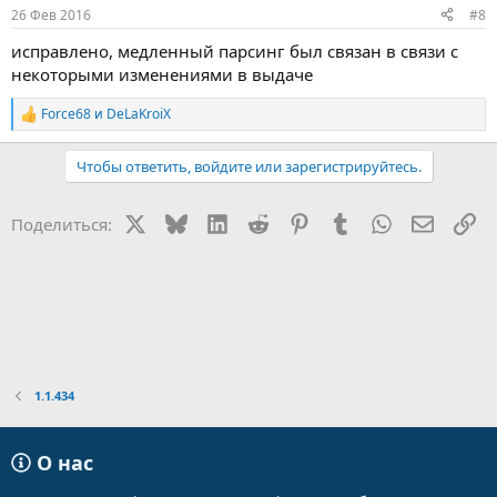
26 Фев 2016
#8
исправлено, медленный парсинг был связан в связи с
некоторыми изменениями в выдаче
Force68
и
DeLaKroiX
Р
е
а
Чтобы ответить, войдите или зарегистрируйтесь.
к
ц
и
X
Bluesky
LinkedIn
Reddit
Pinterest
Tumblr
WhatsApp
Электр
Сс
Поделиться:
и
:
1.1.434
О нас