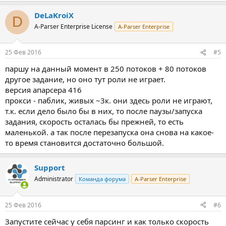
DeLaKroiX
D
A-Parser Enterprise License
A-Parser Enterprise
25 Фев 2016
#5
паршу на данный момент в 250 потоков + 80 потоков
другое задание, но оно тут роли не играет.
версия апарсера 416
прокси - паблик, живых ~3к. они здесь роли не играют,
т.к. если дело было бы в них, то после паузы/запуска
задания, скорость осталась бы прежней, то есть
маленькой. а так после перезапуска она снова на какое-
то время становится достаточно большой.
Support
Administrator
Команда форума
A-Parser Enterprise
25 Фев 2016
#6
Запустите сейчас у себя парсинг и как только скорость