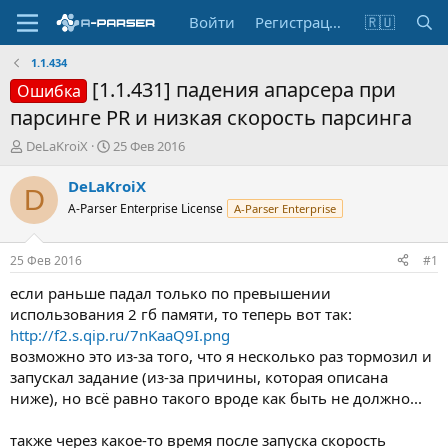
Войти
Регистрация
🇷🇺
1.1.434
[1.1.431] падения апарсера при
Ошибка
парсинге PR и низкая скорость парсинга
А
Д
DeLaKroiX
25 Фев 2016
в
а
т
т
DeLaKroiX
D
о
а
A-Parser Enterprise License
A-Parser Enterprise
р
н
т
а
е
ч
25 Фев 2016
#1
м
а
ы
л
если раньше падал только по превышении
а
использования 2 гб памяти, то теперь вот так:
http://f2.s.qip.ru/7nKaaQ9I.png
возможно это из-за того, что я несколько раз тормозил и
запускал задание (из-за причины, которая описана
ниже), но всё равно такого вроде как быть не должно...
также через какое-то время после запуска скорость