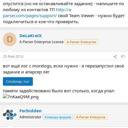
опустится (но не останавливайте задание) - напишите по
любому из контактов ТП
http://a-
parser.com/pages/support/
свой Team Viewer - нужно будет
подключиться и кое-что проверить.
DeLaKroiX
D
A-Parser Enterprise License
A-Parser Enterprise
25 Фев 2016
#7
вот ещё лог с morelogs, если нужно - я перезапустил своё
задание и апарсер лёг
Спойлер:
лог
памяти задействовано было вот столько, когда упал:
Forbidden
Administrator
Команда форума
A-Parser Enterprise