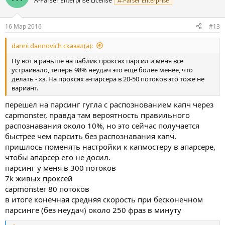
A-Parser Enterprise License
A-Parser Enterprise
16 Мар 2016
#13
danni dannovich сказал(а):
Ну вот я раньше на паблик проксях парсил и меня все
устраивало, теперь 98% неудач это еще более менее, что
делать - хз. На проксях а-парсера в 20-50 потоков это тоже не
вариант.
перешел на парсинг гугла с распознованием капч через
capmonster, правда там вероятность правильного
распознавания около 10%, но это сейчас получается
быстрее чем парсить без распознавания капч.
пришлось поменять настройки к капмостеру в апарсере,
чтобы апарсер его не досил.
парсинг у меня в 300 потоков
7k живых проксей
capmonster 80 потоков
в итоге конечная средняя скорость при бесконечном
парсинге (без неудач) около 250 фраз в минуту