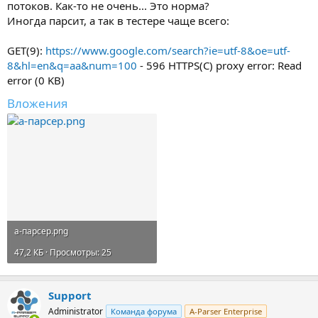
потоков. Как-то не очень... Это норма?
Иногда парсит, а так в тестере чаще всего:
GET(9):
https://www.google.com/search?ie=utf-8&oe=utf-
8&hl=en&q=aa&num=100
- 596 HTTPS(C) proxy error: Read
error (0 KB)
Вложения
а-парсер.png
47,2 КБ · Просмотры: 25
Support
Administrator
Команда форума
A-Parser Enterprise