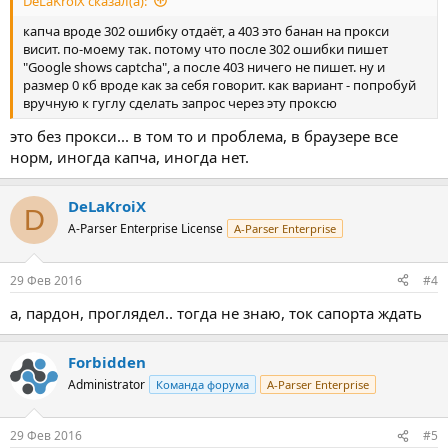
DeLaKroiX сказал(а):
капча вроде 302 ошибку отдаёт, а 403 это банан на прокси
висит. по-моему так. потому что после 302 ошибки пишет
"Google shows captcha", а после 403 ничего не пишет. ну и
размер 0 кб вроде как за себя говорит. как вариант - попробуй
вручную к гуглу сделать запрос через эту проксю
это без прокси... в том то и проблема, в браузере все
норм, иногда капча, иногда нет.
DeLaKroiX
D
A-Parser Enterprise License
A-Parser Enterprise
29 Фев 2016
#4
а, пардон, проглядел.. тогда не знаю, ток сапорта ждать
Forbidden
Administrator
Команда форума
A-Parser Enterprise
29 Фев 2016
#5