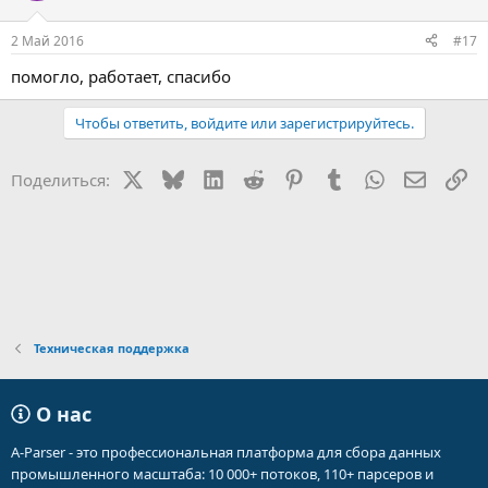
и
:
2 Май 2016
#17
помогло, работает, спасибо
Чтобы ответить, войдите или зарегистрируйтесь.
X
Bluesky
LinkedIn
Reddit
Pinterest
Tumblr
WhatsApp
Электр
Сс
Поделиться:
Техническая поддержка
О нас
A-Parser - это профессиональная платформа для сбора данных
промышленного масштаба: 10 000+ потоков, 110+ парсеров и