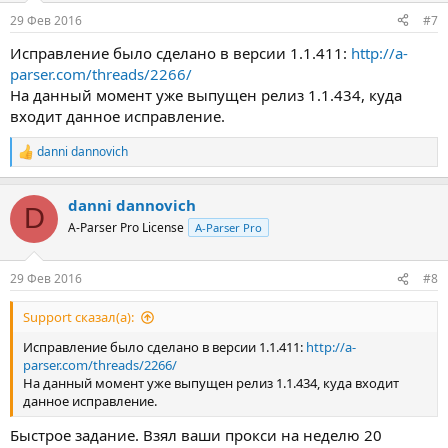
29 Фев 2016
#7
Исправление было сделано в версии 1.1.411:
http://a-
parser.com/threads/2266/
На данный момент уже выпущен релиз 1.1.434, куда
входит данное исправление.
danni dannovich
Р
е
а
danni dannovich
к
D
ц
A-Parser Pro License
A-Parser Pro
и
и
:
29 Фев 2016
#8
Support сказал(а):
Исправление было сделано в версии 1.1.411:
http://a-
parser.com/threads/2266/
На данный момент уже выпущен релиз 1.1.434, куда входит
данное исправление.
Быстрое задание. Взял ваши прокси на неделю 20