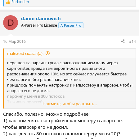
Forbidden
Р
е
а
danni dannovich
к
D
ц
A-Parser Pro License
A-Parser Pro
и
и
:
16 Мар 2016
#14
malexoid сказал(а):
перешел на парсинг гугла с распознованием капч через
capmonster, правда там вероятность правильного
распознавания около 10%, но это сейчас получается быстрее
чем парсить без распознавания капч.
пришлось поменять настройки к капмостеру в апарсере, чтобы
апарсер его не досил.
парсинг у меня в 300 потоков
7k живых проксей
Нажмите, чтобы раскрыть...
capmonster 80 потоков
в итоге конечная средняя скорость при бесконечном парсинге
Спасибо, полезно. Можно подробнее:
(без неудач) около 250 фраз в минуту
1) как поменять настройки к капмостеру в апарсере,
чтобы апарсер его не досил.
2) как сделать 80 потоков в капмостере(у меня 20)?