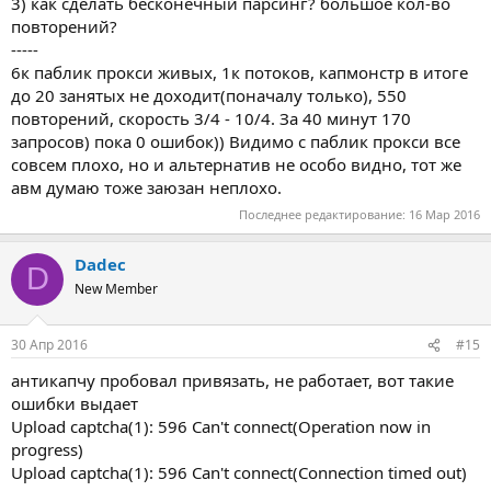
3) как сделать бесконечный парсинг? большое кол-во
повторений?
-----
6к паблик прокси живых, 1к потоков, капмонстр в итоге
до 20 занятых не доходит(поначалу только), 550
повторений, скорость 3/4 - 10/4. За 40 минут 170
запросов) пока 0 ошибок)) Видимо с паблик прокси все
совсем плохо, но и альтернатив не особо видно, тот же
авм думаю тоже заюзан неплохо.
Последнее редактирование:
16 Мар 2016
Dadec
D
New Member
30 Апр 2016
#15
антикапчу пробовал привязать, не работает, вот такие
ошибки выдает
Upload captcha(1): 596 Can't connect(Operation now in
progress)
Upload captcha(1): 596 Can't connect(Connection timed out)