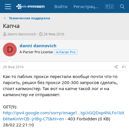
Войти
Регистрация
🇷🇺
Техническая поддержка
Капча
А
Д
danni dannovich
28 Фев 2016
в
а
т
т
danni dannovich
D
о
а
A-Parser Pro License
A-Parser Pro
р
н
т
а
е
ч
28 Фев 2016
#1
м
а
ы
л
Как-то паблик прокси перестали вообще почти что-то
а
парсить, решил без прокси 200-300 запросов сделать,
стоит капмонстер. Так вот на капче такой лог и на
капмонстер не отправляет:
GET(9):
http://ipv4.google.com/sorry/image?...tgUiGQDxp4NLFo1bX
b6twKinVrCB--jrlBg-C7I&hl=en
- 403 Forbidden (0 KB)
28/02 22:21:10