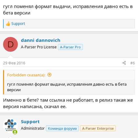
гугл поменял формат выдачи, исправления давно есть в
бета версии
Support
Р
е
а
danni dannovich
к
D
ц
A-Parser Pro License
A-Parser Pro
и
и
:
29 Фев 2016
#6
Forbidden сказал(а):
гугл поменял формат выдачи, исправления давно есть в бета
версии
Именно в бете? там ссылка не работает, в релиз такая же
версия написана, скачал ее.
Support
Administrator
Команда форума
A-Parser Enterprise