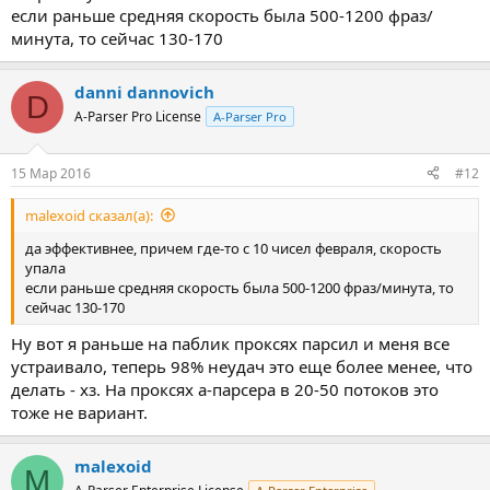
если раньше средняя скорость была 500-1200 фраз/
минута, то сейчас 130-170
danni dannovich
D
A-Parser Pro License
A-Parser Pro
15 Мар 2016
#12
malexoid сказал(а):
да эффективнее, причем где-то с 10 чисел февраля, скорость
упала
если раньше средняя скорость была 500-1200 фраз/минута, то
сейчас 130-170
Ну вот я раньше на паблик проксях парсил и меня все
устраивало, теперь 98% неудач это еще более менее, что
делать - хз. На проксях а-парсера в 20-50 потоков это
тоже не вариант.
malexoid
M