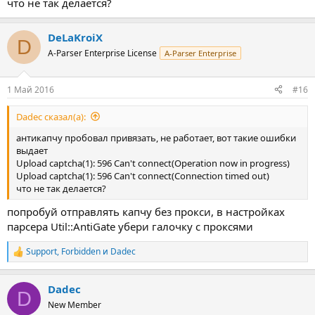
что не так делается?
DeLaKroiX
D
A-Parser Enterprise License
A-Parser Enterprise
1 Май 2016
#16
Dadec сказал(а):
антикапчу пробовал привязать, не работает, вот такие ошибки
выдает
Upload captcha(1): 596 Can't connect(Operation now in progress)
Upload captcha(1): 596 Can't connect(Connection timed out)
что не так делается?
попробуй отправлять капчу без прокси, в настройках
парсера Util::AntiGate убери галочку с проксями
Support
,
Forbidden
и
Dadec
Р
е
а
Dadec
к
D
ц
New Member
и