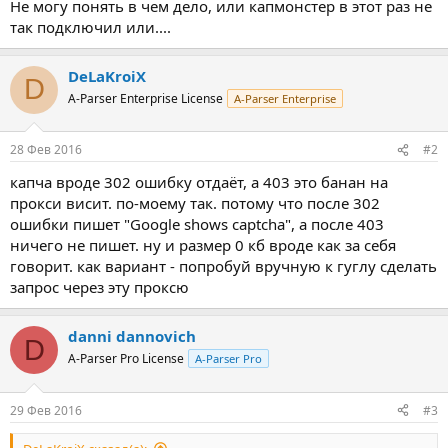
Не могу понять в чем дело, или капмонстер в этот раз не
так подключил или....
DeLaKroiX
D
A-Parser Enterprise License
A-Parser Enterprise
28 Фев 2016
#2
капча вроде 302 ошибку отдаёт, а 403 это банан на
прокси висит. по-моему так. потому что после 302
ошибки пишет "Google shows captcha", а после 403
ничего не пишет. ну и размер 0 кб вроде как за себя
говорит. как вариант - попробуй вручную к гуглу сделать
запрос через эту проксю
danni dannovich
D
A-Parser Pro License
A-Parser Pro
29 Фев 2016
#3