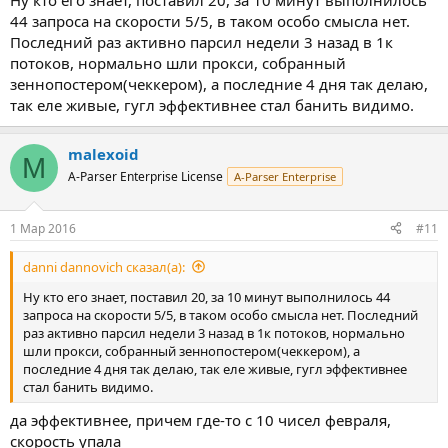
Ну кто его знает, поставил 20, за 10 минут выполнилось
44 запроса на скорости 5/5, в таком особо смысла нет.
Последний раз активно парсил недели 3 назад в 1к
потоков, нормально шли прокси, собранный
зеннопостером(чеккером), а последние 4 дня так делаю,
так еле живые, гугл эффективнее стал банить видимо.
malexoid
M
A-Parser Enterprise License
A-Parser Enterprise
1 Мар 2016
#11
danni dannovich сказал(а):
Ну кто его знает, поставил 20, за 10 минут выполнилось 44
запроса на скорости 5/5, в таком особо смысла нет. Последний
раз активно парсил недели 3 назад в 1к потоков, нормально
шли прокси, собранный зеннопостером(чеккером), а
последние 4 дня так делаю, так еле живые, гугл эффективнее
стал банить видимо.
да эффективнее, причем где-то с 10 чисел февраля,
скорость упала