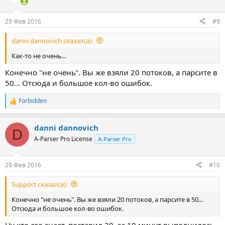
29 Фев 2016
#9
danni dannovich сказал(а):
Как-то не очень...
Конечно "не очень". Вы же взяли 20 потоков, а парсите в
50... Отсюда и большое кол-во ошибок.
Forbidden
Р
е
а
danni dannovich
к
D
ц
A-Parser Pro License
A-Parser Pro
и
и
:
29 Фев 2016
#10
Support сказал(а):
Конечно "не очень". Вы же взяли 20 потоков, а парсите в 50...
Отсюда и большое кол-во ошибок.