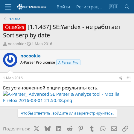
Войти
Регистрация
🇷🇺
1.1.462
[1.1.437] SE:Yandex - не работает
Ошибка
Sort serp by date
А
Д
nocookie
1 Мар 2016
в
а
т
т
nocookie
о
а
A-Parser Pro License
A-Parser Pro
р
н
т
а
е
ч
1 Мар 2016
#1
м
а
ы
л
Без установленной опции результаты есть.
а
Чтобы ответить, войдите или зарегистрируйтесь.
X
Bluesky
LinkedIn
Reddit
Pinterest
Tumblr
WhatsApp
Электр
Сс
Поделиться: