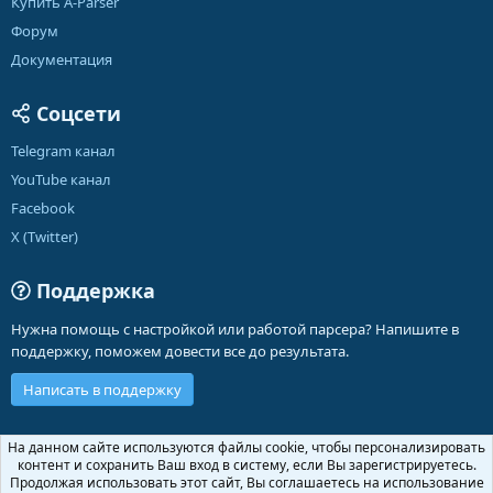
Купить A-Parser
Форум
Документация
Соцсети
Telegram канал
YouTube канал
Facebook
X (Twitter)
Поддержка
Нужна помощь с настройкой или работой парсера? Напишите в
поддержку, поможем довести все до результата.
Написать в поддержку
Russian (RU)
На данном сайте используются файлы cookie, чтобы персонализировать
контент и сохранить Ваш вход в систему, если Вы зарегистрируетесь.
Обратная связь
Условия и правила
Продолжая использовать этот сайт, Вы соглашаетесь на использование