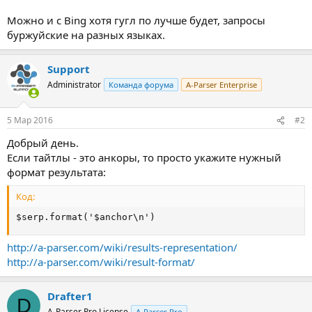
Можно и с Bing хотя гугл по лучше будет, запросы
буржуйские на разных языках.
Support
Administrator
Команда форума
A-Parser Enterprise
5 Мар 2016
#2
Добрый день.
Если тайтлы - это анкоры, то просто укажите нужный
формат результата:
Код:
$serp.format('$anchor\n')
http://a-parser.com/wiki/results-representation/
http://a-parser.com/wiki/result-format/
Drafter1
D
A-Parser Pro License
A-Parser Pro