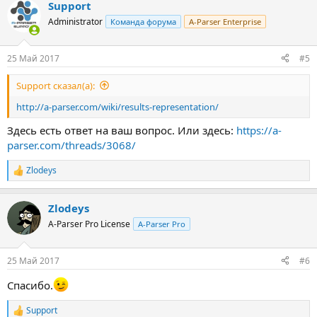
Support
Administrator
Команда форума
A-Parser Enterprise
25 Май 2017
#5
Support сказал(а):
http://a-parser.com/wiki/results-representation/
Здесь есть ответ на ваш вопрос. Или здесь:
https://a-
parser.com/threads/3068/
Zlodeys
Р
е
а
Zlodeys
к
ц
A-Parser Pro License
A-Parser Pro
и
и
:
25 Май 2017
#6
Спасибо.
Support
Р