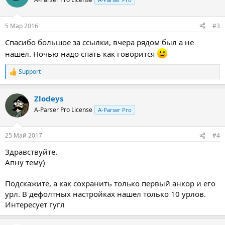
5 Мар 2016
#3
Спасибо большое за ссылки, вчера рядом был а не
нашел. Ночью надо спать как говорится
Support
Р
е
а
Zlodeys
к
ц
A-Parser Pro License
A-Parser Pro
и
и
:
25 Май 2017
#4
Здравствуйте.
Апну тему)
Подскажите, а как сохранить только первый анкор и его
урл. В дефолтных настройках нашел только 10 урлов.
Интересует гугл