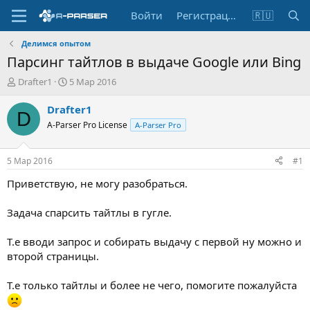
Войти
Регистрация
🇷🇺
Делимся опытом
Парсинг тайтлов в выдаче Google или Bing
А
Д
Drafter1
5 Мар 2016
в
а
т
т
Drafter1
D
о
а
A-Parser Pro License
A-Parser Pro
р
н
т
а
е
ч
5 Мар 2016
#1
м
а
ы
л
Приветствую, не могу разобраться.
а
Задача спарсить тайтлы в гугле.
Т.е вводи запрос и собирать выдачу с первой ну можно и
второй страницы.
Т.е только тайтлы и более не чего, помогите пожалуйста