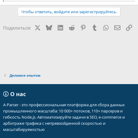
е
а
Чтобы ответить, войдите или зарегистрируйтесь.
к
ц
и
X
Bluesky
LinkedIn
Reddit
Pinterest
Tumblr
WhatsApp
Электр
Сс
Поделиться:
и
:
Делимся опытом
О нас
A-Parser - это профессиональная платформа для сбора данных
промышленного масштаба: 10 000+ потоков, 110+ парсеров и
гибкость Node.js. Автоматизируйте задачи в SEO, e-commerce и
арбитраже трафика с непревзойденной скоростью и
масштабируемостью