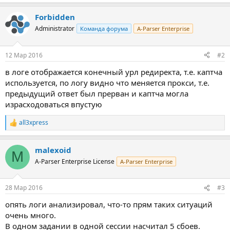
Forbidden
Administrator
Команда форума
A-Parser Enterprise
12 Мар 2016
#2
в логе отображается конечный урл редиректа, т.е. каптча
используется, по логу видно что меняется прокси, т.е.
предыдущий ответ был прерван и каптча могла
израсходоваться впустую
all3xpress
Р
е
а
malexoid
к
M
ц
A-Parser Enterprise License
A-Parser Enterprise
и
и
:
28 Мар 2016
#3
опять логи анализировал, что-то прям таких ситуаций
очень много.
В одном задании в одной сессии насчитал 5 сбоев.