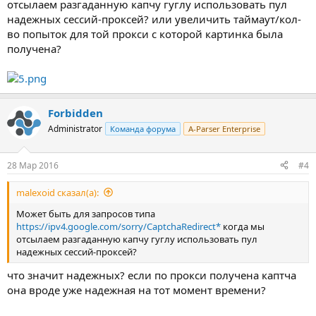
отсылаем разгаданную капчу гуглу использовать пул
надежных сессий-проксей? или увеличить таймаут/кол-
во попыток для той прокси с которой картинка была
получена?
Forbidden
Administrator
Команда форума
A-Parser Enterprise
28 Мар 2016
#4
malexoid сказал(а):
Может быть для запросов типа
https://ipv4.google.com/sorry/CaptchaRedirect*
когда мы
отсылаем разгаданную капчу гуглу использовать пул
надежных сессий-проксей?
что значит надежных? если по прокси получена каптча
она вроде уже надежная на тот момент времени?