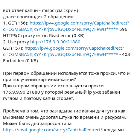
вот ответ капчи - misoc (см скрин)
далее происходит 2 обращения:
1. GET(156):
https://ipv4.google.com/sorry/CaptchaRedirect?
q=CGMSBA5hjKYY7KrjtwUiGQDxp4NLn9Q7FRwH*****
596
HTTPS(C) proxy error: Read error (0 KB)
2. Use proxy
http://176.9.9.90:21880
GET(157):
https://ipv4.google.com/sorry/CaptchaRedirect?
q=CGMSBA5hjKYY7KrjtwUiGQDxp4NLn9Q7FRwH*****
- 403
Forbidden (0 KB)
При первом обращении используется тоже прокси, что и
при получении картинки-капчи?
При втором обращении используется прокси
176.9.9.90:21880 у которой реальный ip уже забанен
гуглом и поэтому капча сгорает.
Проблема в том, что разгадывание капчи для гугла как
мы знаем очень дорогая штука по времени и ресурсам.
Может быть для запросов типа
https://ipv4.google.com/sorry/CaptchaRedirect*
когда мы