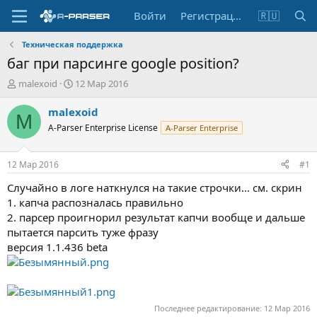
Войти
Регистрация
🇷🇺
Техническая поддержка
баг при парсинге google position?
А
Д
malexoid
12 Мар 2016
в
а
т
т
malexoid
M
о
а
A-Parser Enterprise License
A-Parser Enterprise
р
н
т
а
е
ч
12 Мар 2016
#1
м
а
ы
л
Случайно в логе наткнулся на такие строчки... см. скрин
а
1. капча распозналась правильно
2. парсер проигнорил результат капчи вообще и дальше
пытается парсить туже фразу
версия 1.1.436 beta
Последнее редактирование:
12 Мар 2016