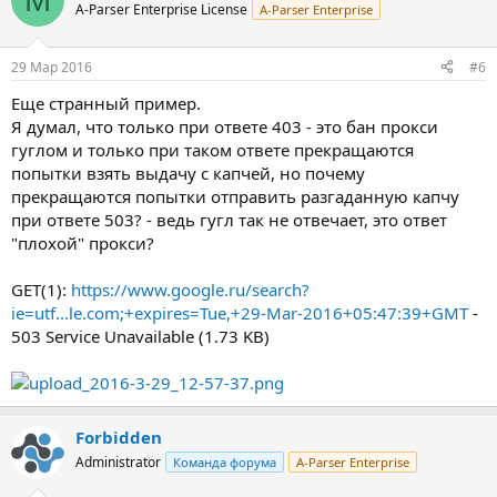
A-Parser Enterprise License
A-Parser Enterprise
29 Мар 2016
#6
Еще странный пример.
Я думал, что только при ответе 403 - это бан прокси
гуглом и только при таком ответе прекращаются
попытки взять выдачу с капчей, но почему
прекращаются попытки отправить разгаданную капчу
при ответе 503? - ведь гугл так не отвечает, это ответ
"плохой" прокси?
GET(1):
https://www.google.ru/search?
ie=utf...le.com;+expires=Tue,+29-Mar-2016+05:47:39+GMT
-
503 Service Unavailable (1.73 KB)
Forbidden
Administrator
Команда форума
A-Parser Enterprise