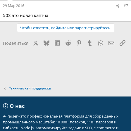
29 Мар 2016
#7
503 это новая каптча
Чтобы ответить, войдите или зарегистрируйтесь.
X
Bluesky
LinkedIn
Reddit
Pinterest
Tumblr
WhatsApp
Электр
Сс
Поделиться:
Техническая поддержка
О нас
A-Parser - это профессиональная платформа для сбора данных
промышленного масштаба: 10 000+ потоков, 110+ парсеров и
гибкость Node.js. Автоматизируйте задачи в SEO, e-commerce и