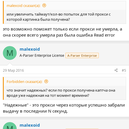
malexoid сказал(а):
или увеличить таймаут/кол-во попыток для той прокси с
которой картинка была получена?
это возможно поможет только если прокси не умерла, а
она скорее всего умерла раз была ошибка Read error
malexoid
M
A-Parser Enterprise License
A-Parser Enterprise
29 Мар 2016
#5
Forbidden сказал(а):
что значит надежных? если по прокси получена каптча она
вроде уже надежная на тот момент времени?
"Надежные" - это прокси через которые успешно забрали
выдачу в последнии N секунд.
malexoid
M