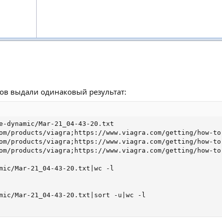
осов выдали одинаковый результат:
e-dynamic/Mar-21_04-43-20.txt 

om/products/viagra;https://www.viagra.com/getting/how-to
om/products/viagra;https://www.viagra.com/getting/how-to
om/products/viagra;https://www.viagra.com/getting/how-to
mic/Mar-21_04-43-20.txt|wc -l

mic/Mar-21_04-43-20.txt|sort -u|wc -l
