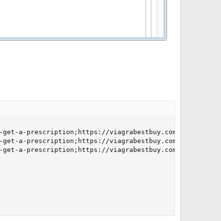
-get-a-prescription;https://viagrabestbuy.com/;http://ww
-get-a-prescription;https://viagrabestbuy.com/;http://ww
-get-a-prescription;https://viagrabestbuy.com/;http://ww