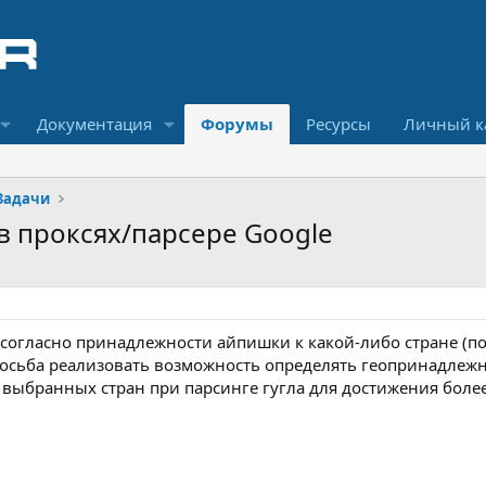
Документация
Форумы
Ресурсы
Личный к
Задачи
в проксях/парсере Google
 согласно принадлежности айпишки к какой-либо стране (по
просьба реализовать возможность определять геопринадлеж
 выбранных стран при парсинге гугла для достижения боле