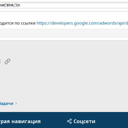
одится по ссылке
https://developers.google.com/adwords/api/
tsApp
Электронная почта
Ссылка
Задачи
рая навигация
Соцсети