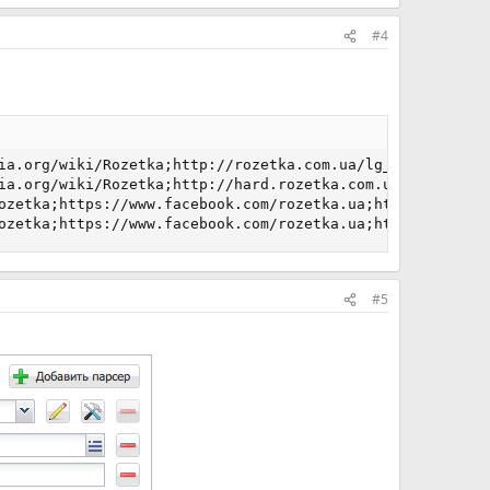
#4
ia.org/wiki/Rozetka;http://rozetka.com.ua/lg_32lf580v/p3
ia.org/wiki/Rozetka;http://hard.rozetka.com.ua/samsung_l
ozetka;https://www.facebook.com/rozetka.ua;http://picodi
ozetka;https://www.facebook.com/rozetka.ua;http://picodi
#5