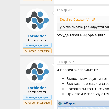
17 Мар 2016
DeLaKroiX сказал(а):
у гугла выдача формируется с
откуда такая информация?
Forbidden
Administrator
Команда форума
A-Parser Enterprise
21 Мар 2016
Я провел эксперимент:
Выполняем один и тот 
Выставляем язык и стр
Forbidden
Сохраняем топ10 ссылок
Administrator
При этом используются
Команда форума
A-Parser Enterprise