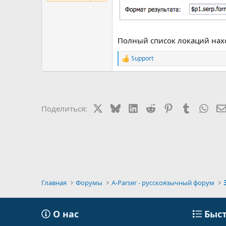
Полный список локаций нах
Support
Р
е
а
к
ц
и
X
Bluesky
LinkedIn
Reddit
Pinterest
Tumblr
Wha
Поделиться:
и
:
Главная
Форумы
A-Parser - русскоязычный форум
О нас
Быст