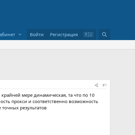
П
абинет
Войти
Регистрация
🇷🇺
о
и
с
к
#1
 крайней мере динамическая, та что по 10
ность прокси и соответственно возможность
е точных результатов