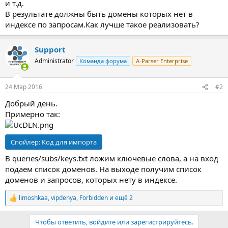
и т.д.
В результате должны быть домены которых нет в
индексе по запросам.Как лучше такое реализовать?
Support
Administrator
Команда форума
A-Parser Enterprise
24 Мар 2016
#2
Добрый день.
Примерно так:
Спойлер:
Код для импорта
В queries/subs/keys.txt ложим ключевые слова, а на вход
подаем список доменов. На выходе получим список
доменов и запросов, которых нету в индексе.
limoshkaa
,
vipdenya
,
Forbidden
и ещё 2
Р
е
а
Чтобы ответить, войдите или зарегистрируйтесь.
к