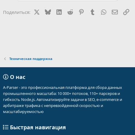
ц
и
X
Bluesky
LinkedIn
Reddit
Pinterest
Tumblr
WhatsApp
Электр
Сс
Поделиться:
и
:
Техническая поддержка
О нас
A-Parser - это профессиональная платформа для сбора данных
промышленного масштаба: 10 000+ потоков, 110+ парсеров и
гибкость Node.js. Автоматизируйте задачи в SEO, e-commerce и
арбитраже трафика с непревзойденной скоростью и
масштабируемостью
Быстрая навигация