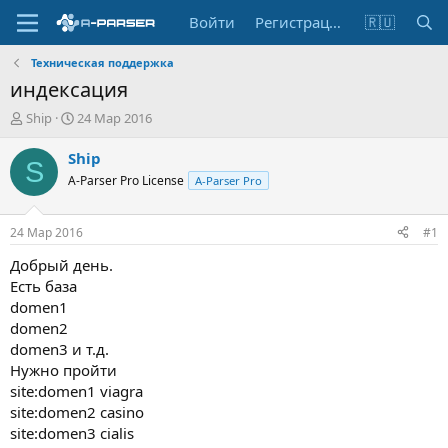
Войти
Регистрация
🇷🇺
Техническая поддержка
индексация
А
Д
Ship
24 Мар 2016
в
а
т
т
Ship
S
о
а
A-Parser Pro License
A-Parser Pro
р
н
т
а
е
ч
24 Мар 2016
#1
м
а
ы
л
Добрый день.
а
Есть база
domen1
domen2
domen3 и т.д.
Нужно пройти
site:domen1 viagra
site:domen2 casino
site:domen3 cialis