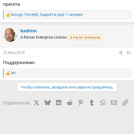
пресета.
bossgs
,
Force68
,
Support
и ещё 1 человек
Р
е
а
kashim
к
ц
A-Parser Enterprise License
A-Parser Enterprise
и
и
:
25 Мар 2016
#2
Поддерживаю.
btr
Р
е
а
Чтобы ответить, войдите или зарегистрируйтесь.
к
ц
и
X
Bluesky
LinkedIn
Reddit
Pinterest
Tumblr
WhatsApp
Электр
Сс
Поделиться:
и
: