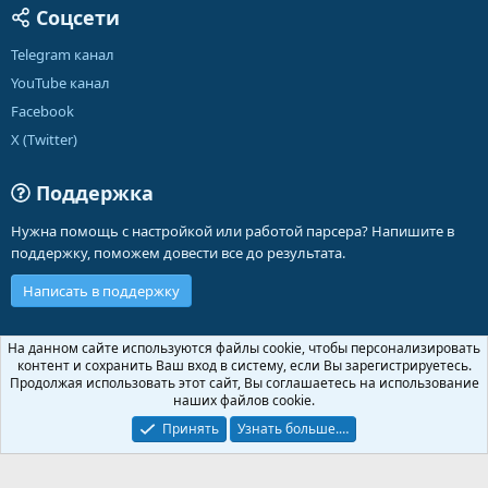
Соцсети
Telegram канал
YouTube канал
Facebook
X (Twitter)
Поддержка
Нужна помощь с настройкой или работой парсера? Напишите в
поддержку, поможем довести все до результата.
Написать в поддержку
Russian (RU)
На данном сайте используются файлы cookie, чтобы персонализировать
контент и сохранить Ваш вход в систему, если Вы зарегистрируетесь.
Обратная связь
Условия и правила
Продолжая использовать этот сайт, Вы соглашаетесь на использование
Политика конфиденциальности
Помощь
Главная
R
наших файлов cookie.
S
S
Принять
Узнать больше.…
®
Community platform by XenForo
© 2010-2026 XenForo Ltd.