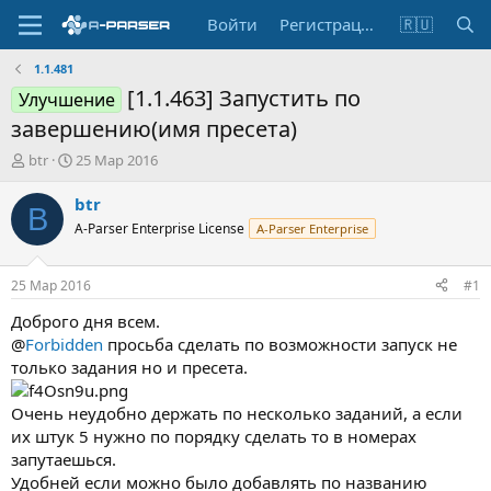
Войти
Регистрация
🇷🇺
1.1.481
[1.1.463] Запустить по
Улучшение
завершению(имя пресета)
А
Д
btr
25 Мар 2016
в
а
т
т
btr
B
о
а
A-Parser Enterprise License
A-Parser Enterprise
р
н
т
а
е
ч
25 Мар 2016
#1
м
а
ы
л
Доброго дня всем.
а
@
Forbidden
просьба сделать по возможности запуск не
только задания но и пресета.
Очень неудобно держать по несколько заданий, а если
их штук 5 нужно по порядку сделать то в номерах
запутаешься.
Удобней если можно было добавлять по названию