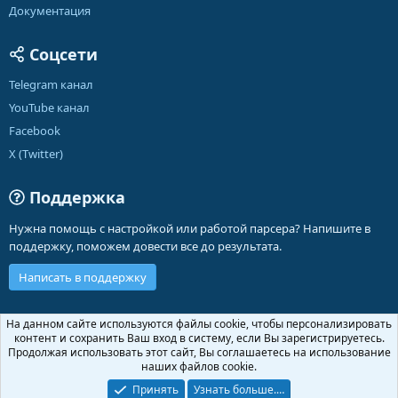
Документация
Соцсети
Telegram канал
YouTube канал
Facebook
X (Twitter)
Поддержка
Нужна помощь с настройкой или работой парсера? Напишите в
поддержку, поможем довести все до результата.
Написать в поддержку
Russian (RU)
На данном сайте используются файлы cookie, чтобы персонализировать
контент и сохранить Ваш вход в систему, если Вы зарегистрируетесь.
Обратная связь
Условия и правила
Продолжая использовать этот сайт, Вы соглашаетесь на использование
Политика конфиденциальности
Помощь
Главная
R
наших файлов cookie.
S
S
Принять
Узнать больше.…
®
Community platform by XenForo
© 2010-2026 XenForo Ltd.