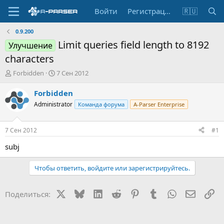
Войти
Регистрация
🇷🇺
0.9.200
Limit queries field length to 8192
Улучшение
characters
А
Д
Forbidden
7 Сен 2012
в
а
т
т
Forbidden
о
а
Administrator
Команда форума
A-Parser Enterprise
р
н
т
а
е
ч
7 Сен 2012
#1
м
а
ы
л
subj
а
Чтобы ответить, войдите или зарегистрируйтесь.
X
Bluesky
LinkedIn
Reddit
Pinterest
Tumblr
WhatsApp
Электр
Сс
Поделиться: