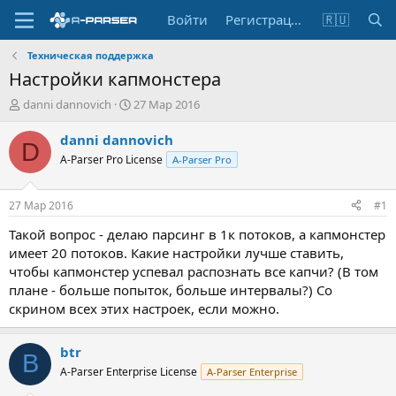
Войти
Регистрация
🇷🇺
Техническая поддержка
Настройки капмонстера
А
Д
danni dannovich
27 Мар 2016
в
а
т
т
danni dannovich
D
о
а
A-Parser Pro License
A-Parser Pro
р
н
т
а
е
ч
27 Мар 2016
#1
м
а
ы
л
Такой вопрос - делаю парсинг в 1к потоков, а капмонстер
а
имеет 20 потоков. Какие настройки лучше ставить,
чтобы капмонстер успевал распознать все капчи? (В том
плане - больше попыток, больше интервалы?) Со
скрином всех этих настроек, если можно.
btr
B
A-Parser Enterprise License
A-Parser Enterprise