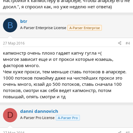
настройки к капмостеру в апарсере, чтобы апарсер его не
досил.", я спросил как, но уже неделю нет ответа)
btr
B
A-Parser Enterprise License
A-Parser Enterprise
27 Мар 2016
#4
капмонстр очень плохо гадает капчу гугла =(
многое зависит еще и от прокси которые юзаешь,
факторов много.
Чем хуже прокси, тем меньше ставь потоков в апарсере.
1000 потоков помойму даже на чистейших прокси это
очень много, юзай до 500 потоков, ставь сначала 100
потоков, смотри как себя ведет капмонстр, потом
повышай, опять смотри и тд
danni dannovich
D
A-Parser Pro License
A-Parser Pro
27 Мар 2016
#5