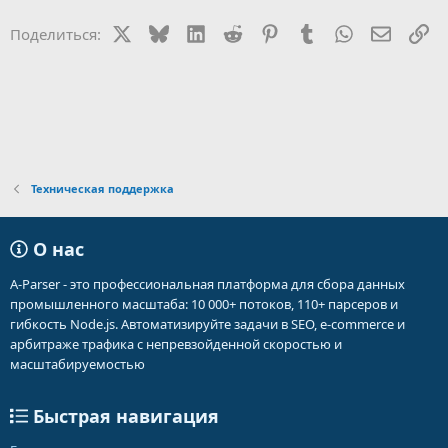
X
Bluesky
LinkedIn
Reddit
Pinterest
Tumblr
WhatsApp
Электр
Сс
Поделиться:
Техническая поддержка
О нас
A-Parser - это профессиональная платформа для сбора данных
промышленного масштаба: 10 000+ потоков, 110+ парсеров и
гибкость Node.js. Автоматизируйте задачи в SEO, e-commerce и
арбитраже трафика с непревзойденной скоростью и
масштабируемостью
Быстрая навигация