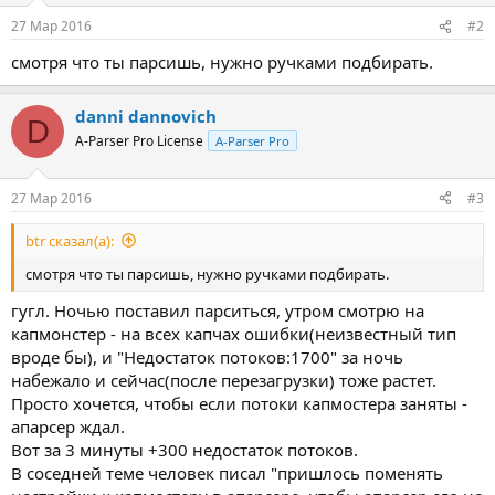
27 Мар 2016
#2
смотря что ты парсишь, нужно ручками подбирать.
danni dannovich
D
A-Parser Pro License
A-Parser Pro
27 Мар 2016
#3
btr сказал(а):
смотря что ты парсишь, нужно ручками подбирать.
гугл. Ночью поставил парситься, утром смотрю на
капмонстер - на всех капчах ошибки(неизвестный тип
вроде бы), и "Недостаток потоков:1700" за ночь
набежало и сейчас(после перезагрузки) тоже растет.
Просто хочется, чтобы если потоки капмостера заняты -
апарсер ждал.
Вот за 3 минуты +300 недостаток потоков.
В соседней теме человек писал "пришлось поменять