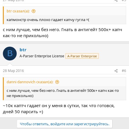
btr сказал(а):
капмонстр очень плохо гадает капчу гугла =(
с ним лучше, чем без него. Гнать в антигейт 500к+ капч
как-то не прикольно)
btr
B
A-Parser Enterprise License
A-Parser Enterprise
28 Мар 2016
#6
danni dannovich сказал(а):
с ним лучше, чем без него. Гнать в антигейт 500к+ капч как-то
не прикольно)
~10к каптч гадает он у меня в сутки, так что готовся,
дней 50 парсить =)
Чтобы ответить, войдите или зарегистрируйтесь.