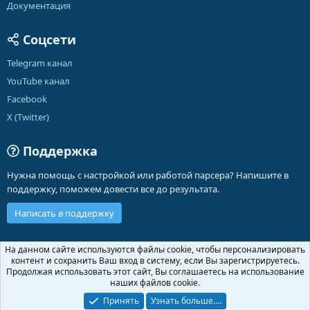
Документация
Соцсети
Telegram канал
YouTube канал
Facebook
X (Twitter)
Поддержка
Нужна помощь с настройкой или работой парсера? Напишите в
поддержку, поможем довести все до результата.
Написать в поддержку
Russian (RU)
На данном сайте используются файлы cookie, чтобы персонализировать
контент и сохранить Ваш вход в систему, если Вы зарегистрируетесь.
Обратная связь
Условия и правила
Продолжая использовать этот сайт, Вы соглашаетесь на использование
Политика конфиденциальности
Помощь
Главная
R
наших файлов cookie.
S
S
Принять
Узнать больше.…
®
Community platform by XenForo
© 2010-2026 XenForo Ltd.