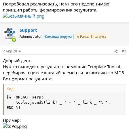
Попробовал реализовать, немного недопонимаю
принцип работы формирования результата.
Support
Administrator
Команда форума
A-Parser Enterprise
2 Апр 2016
#2
Добрый день.
Нужно выводить результат с помощью Template Toolkit,
перебирая в цикле каждый элемент и вычисляя его MD5.
Вот формат результата:
Код:
[% FOREACH serp;

    tools.js.md5(link) _ ' - ' _ link _ "\n";

END %]
Пример: