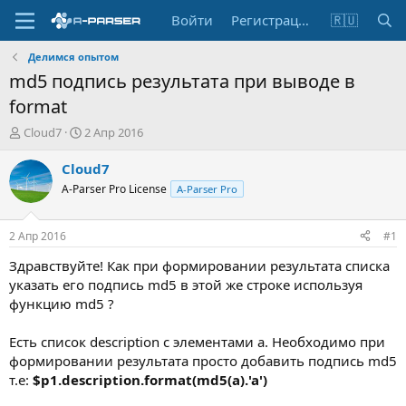
Войти
Регистрация
🇷🇺
Делимся опытом
md5 подпись результата при выводе в
format
А
Д
Cloud7
2 Апр 2016
в
а
т
т
Cloud7
о
а
A-Parser Pro License
A-Parser Pro
р
н
т
а
е
ч
2 Апр 2016
#1
м
а
ы
л
Здравствуйте! Как при формировании результата списка
а
указать его подпись md5 в этой же строке используя
функцию md5 ?
Есть список description с элементами a. Необходимо при
формировании результата просто добавить подпись md5
т.е:
$p1.description.format(md5(a).'a')