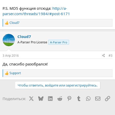
P.S. MD5 функция отсюда:
http://a-
parser.com/threads/1984/#post-6171
Cloud7
Р
е
а
Cloud7
к
ц
A-Parser Pro License
A-Parser Pro
и
и
:
3 Апр 2016
#3
Да, спасибо разобрался!
Support
Р
е
а
Чтобы ответить, войдите или зарегистрируйтесь.
к
ц
и
X
Bluesky
LinkedIn
Reddit
Pinterest
Tumblr
WhatsApp
Электр
Сс
Поделиться:
и
: