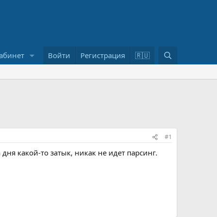
П
абинет
Войти
Регистрация
🇷🇺
о
и
с
к
#1
 дня какой-то затык, никак не идет парсинг.