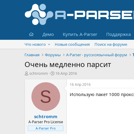
Главная
Демо
Купить A-Parser
Поддержка
Что нового
Новые сообщения
Поиск на форуме
Главная
Форумы
A-Parser - русскоязычный форум
Очень медленно парсит
А
Д
schtromm
16 Апр 2016
в
а
т
т
16 Апр 2016
о
а
S
Использую пакет 1000 прокси
р
н
т
а
е
ч
м
а
schtromm
ы
л
а
A-Parser Pro License
A-Parser Pro