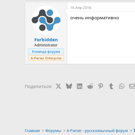
16 Апр 2016
очень информативно
Forbidden
Administrator
Команда форума
A-Parser Enterprise
X
Bluesky
LinkedIn
Reddit
Pinterest
Tumblr
Wha
Поделиться:
Главная
Форумы
A-Parser - русскоязычный форум