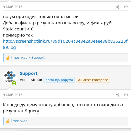
9 Май 2016
#2
на ум приходит только одна мысля.
Добавь фильтр результатов к парсеру, и фильтруй
$totalcount > 0
примерно так
http://screenshotlink.ru/89d10204c8e8e2a3eeee88b836223f
89.jpg
limoshkaa
и
Support
Р
е
а
Support
к
ц
Administrator
Команда форума
A-Parser Enterprise
и
и
:
9 Май 2016
#3
К предыдущему ответу добавлю, что нужно выводить в
результат $query
limoshkaa
Р
е