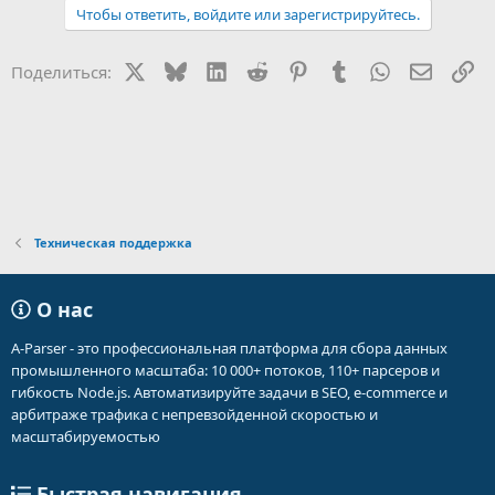
а
Чтобы ответить, войдите или зарегистрируйтесь.
к
ц
и
X
Bluesky
LinkedIn
Reddit
Pinterest
Tumblr
WhatsApp
Электр
Сс
Поделиться:
и
:
Техническая поддержка
О нас
A-Parser - это профессиональная платформа для сбора данных
промышленного масштаба: 10 000+ потоков, 110+ парсеров и
гибкость Node.js. Автоматизируйте задачи в SEO, e-commerce и
арбитраже трафика с непревзойденной скоростью и
масштабируемостью
Быстрая навигация