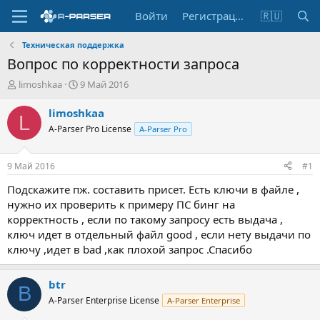
Войти
Регистрация
🇷🇺
Техническая поддержка
Вопрос по корректности запроса
А
Д
limoshkaa
9 Май 2016
в
а
т
т
limoshkaa
L
о
а
A-Parser Pro License
A-Parser Pro
р
н
т
а
е
ч
9 Май 2016
#1
м
а
ы
л
Подскажите пж. составить присет. Есть ключи в файле ,
а
нужно их проверить к примеру ПС бинг на
корректность , если по такому запросу есть выдача ,
ключ идет в отдельный файл good , если нету выдачи по
ключу ,идет в bad ,как плохой запрос .Спасибо
btr
B
A-Parser Enterprise License
A-Parser Enterprise