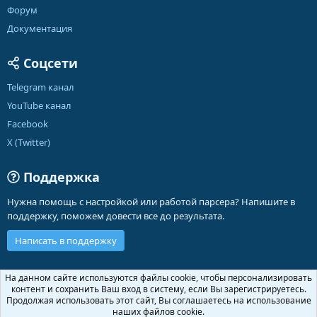
Форум
Документация
Соцсети
Telegram канал
YouTube канал
Facebook
X (Twitter)
Поддержка
Нужна помощь с настройкой или работой парсера? Напишите в
поддержку, поможем довести все до результата.
Написать в поддержку
Russian (RU)
На данном сайте используются файлы cookie, чтобы персонализировать
контент и сохранить Ваш вход в систему, если Вы зарегистрируетесь.
Обратная связь
Условия и правила
Продолжая использовать этот сайт, Вы соглашаетесь на использование
Политика конфиденциальности
Помощь
Главная
R
наших файлов cookie.