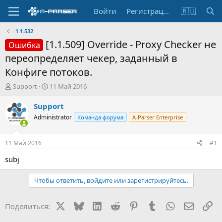
Войти
Регистрация
🇷🇺
1.1.532
[1.1.509] Override - Proxy Checker не
Ошибка
переопределяет чекер, заданный в
Конфиге потоков.
А
Д
Support
11 Май 2016
в
а
т
т
Support
о
а
Administrator
Команда форума
A-Parser Enterprise
р
н
т
а
е
ч
11 Май 2016
#1
м
а
ы
л
subj
а
Чтобы ответить, войдите или зарегистрируйтесь.
X
Bluesky
LinkedIn
Reddit
Pinterest
Tumblr
WhatsApp
Электр
Сс
Поделиться: