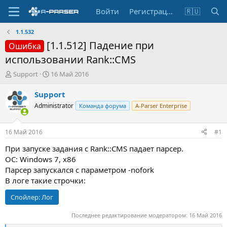
Войти
Регистрация
🇷🇺
1.1.532
[1.1.512] Падение при
Ошибка
использовании Rank::CMS
А
Д
Support
16 Май 2016
в
а
т
т
Support
о
а
Administrator
Команда форума
A-Parser Enterprise
р
н
т
а
е
ч
16 Май 2016
#1
м
а
ы
л
При запуске задания c Rank::CMS падает парсер.
а
ОС: Windows 7, x86
Парсер запускался с параметром -nofork
В логе такие строчки:
Спойлер:
Лог
Последнее редактирование модератором:
16 Май 2016