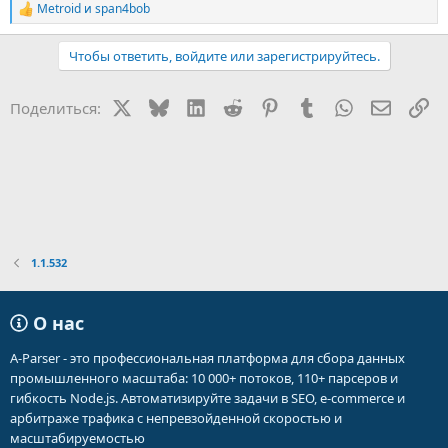
Metroid
и
span4bob
Р
е
а
Чтобы ответить, войдите или зарегистрируйтесь.
к
ц
и
X
Bluesky
LinkedIn
Reddit
Pinterest
Tumblr
WhatsApp
Электр
Сс
Поделиться:
и
:
1.1.532
О нас
A-Parser - это профессиональная платформа для сбора данных
промышленного масштаба: 10 000+ потоков, 110+ парсеров и
гибкость Node.js. Автоматизируйте задачи в SEO, e-commerce и
арбитраже трафика с непревзойденной скоростью и
масштабируемостью