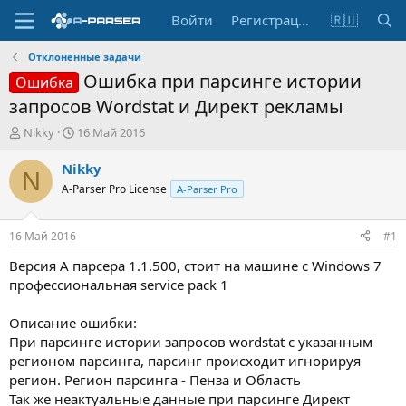
Войти
Регистрация
🇷🇺
Отклоненные задачи
Ошибка при парсинге истории
Ошибка
запросов Wordstat и Директ рекламы
А
Д
Nikky
16 Май 2016
в
а
т
т
Nikky
N
о
а
A-Parser Pro License
A-Parser Pro
р
н
т
а
е
ч
16 Май 2016
#1
м
а
ы
л
Версия А парсера 1.1.500, стоит на машине с Windows 7
а
профессиональная service pack 1
Описание ошибки:
При парсинге истории запросов wordstat с указанным
регионом парсинга, парсинг происходит игнорируя
регион. Регион парсинга - Пенза и Область
Так же неактуальные данные при парсинге Директ