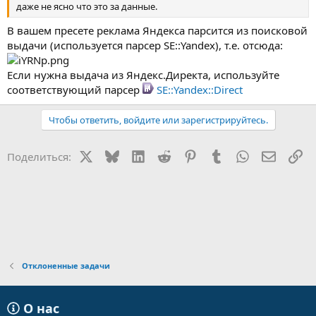
даже не ясно что это за данные.
В вашем пресете реклама Яндекса парсится из поисковой
выдачи (используется парсер SE::Yandex), т.е. отсюда:
Если нужна выдача из Яндекс.Директа, используйте
соответствующий парсер
SE::Yandex::Direct
Чтобы ответить, войдите или зарегистрируйтесь.
X
Bluesky
LinkedIn
Reddit
Pinterest
Tumblr
WhatsApp
Электр
Сс
Поделиться:
Отклоненные задачи
О нас