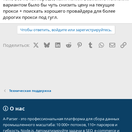
вариантом было бы чуть снизить цену на текущие
прокси + поискать хорошего провайдера для более
дорогих прокси под гугл.
Чтобы ответить, войдите или зарегистрируйтесь.
X
Bluesky
LinkedIn
Reddit
Pinterest
Tumblr
WhatsApp
Электр
Сс
Поделиться:
Техническая поддержка
О нас
A-Parser - это профессиональная платформа для сбора данных
промышленного масштаба: 10 000+ потоков, 110+ парсеров и
гибкость Node.js. Автоматизируйте задачи в SEO, e-commerce и