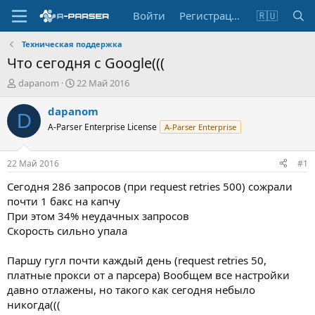
Войти
Регистрация
🇷🇺
Техническая поддержка
Что сегодня с Google(((
А
Д
dapanom
22 Май 2016
в
а
т
т
dapanom
D
о
а
A-Parser Enterprise License
A-Parser Enterprise
р
н
т
а
е
ч
22 Май 2016
#1
м
а
ы
л
Сегодня 286 запросов (при request retries 500) сожрали
а
почти 1 бакс на капчу
При этом 34% неудачных запросов
Скорость сильно упала
Паршу гугл почти каждый день (request retries 50,
платные прокси от а парсера) Вообщем все настройки
давно отлажены, но такого как сегодня небыло
никогда(((