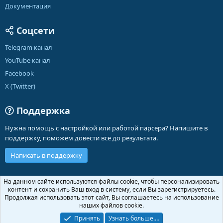
Документация
Соцсети
Telegram канал
YouTube канал
Facebook
X (Twitter)
Поддержка
Нужна помощь с настройкой или работой парсера? Напишите в
поддержку, поможем довести все до результата.
Написать в поддержку
Russian (RU)
На данном сайте используются файлы cookie, чтобы персонализировать
контент и сохранить Ваш вход в систему, если Вы зарегистрируетесь.
Обратная связь
Условия и правила
Продолжая использовать этот сайт, Вы соглашаетесь на использование
Политика конфиденциальности
Помощь
Главная
R
наших файлов cookie.
S
S
Принять
Узнать больше.…
®
Community platform by XenForo
© 2010-2026 XenForo Ltd.