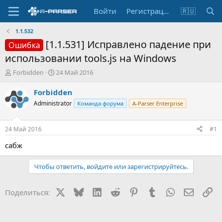
Войти
Регистрация
🇷🇺
1.1.532
[1.1.531] Исправлено падение при
Ошибка
использовании tools.js на Windows
А
Д
Forbidden
24 Май 2016
в
а
т
т
Forbidden
о
а
Administrator
Команда форума
A-Parser Enterprise
р
н
т
а
е
ч
24 Май 2016
#1
м
а
ы
л
сабж
а
Чтобы ответить, войдите или зарегистрируйтесь.
X
Bluesky
LinkedIn
Reddit
Pinterest
Tumblr
WhatsApp
Электр
Сс
Поделиться: