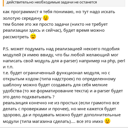
действительно необходимые задачи не останется
как программист я тебя понимаю, но тут надо искать
золотую середину
тем более это же просто задачи (никто не требует
реализации здесь и сейчас), будет время можно
рассмотреть
P.S. может подумать над реализацией некоего подобия
модулей (я имею ввиду, что бы любой желающий мог
написать свой модуль для a-parser) например на php, perl
и т.п.
т.е. будет ограниченный функционал модуля, но с
открытым кодом (типа надстроек) по определенному
шаблону можно будет создавать для себя мелкие
удобства (то же форматирование текста) и a-parser будет
это дело подхватывать ?
реальзиция конечно не из простых (если грамотно все
делать с проверками и прочее), но мне кажется будет
здорово, да и продавать можно будет дополнительные
модули (типа магазина сделать).... все это имхо