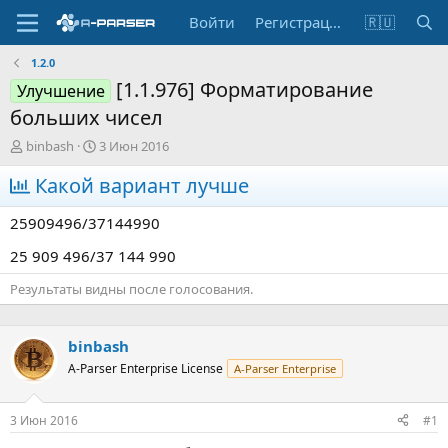
Войти
Регистрация
🇷🇺
1.2.0
[1.1.976] Форматирование
Улучшение
больших чисел
А
Д
binbash
3 Июн 2016
в
а
т
Какой вариант лучше
т
о
а
р
н
25909496/37144990
т
а
е
ч
25 909 496/37 144 990
м
а
Результаты видны после голосования.
ы
л
а
binbash
A-Parser Enterprise License
A-Parser Enterprise
3 Июн 2016
#1