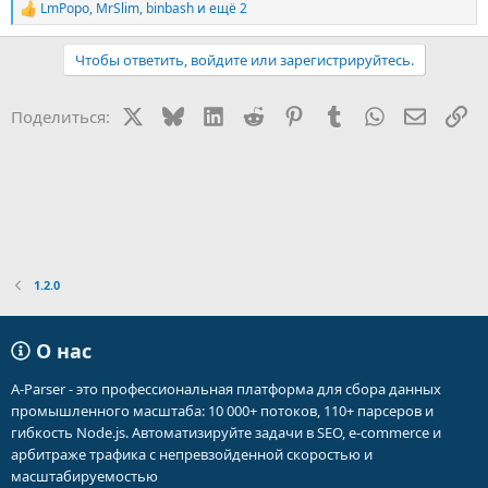
LmPopo
,
MrSlim
,
binbash
и ещё 2
Р
е
а
Чтобы ответить, войдите или зарегистрируйтесь.
к
ц
и
X
Bluesky
LinkedIn
Reddit
Pinterest
Tumblr
WhatsApp
Электр
Сс
Поделиться:
и
:
1.2.0
О нас
A-Parser - это профессиональная платформа для сбора данных
промышленного масштаба: 10 000+ потоков, 110+ парсеров и
гибкость Node.js. Автоматизируйте задачи в SEO, e-commerce и
арбитраже трафика с непревзойденной скоростью и
масштабируемостью