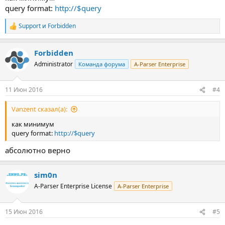
query format:
http://$query
Support
и
Forbidden
Р
е
а
Forbidden
к
ц
Administrator
Команда форума
A-Parser Enterprise
и
и
:
11 Июн 2016
#4
Vanzent сказал(а):
как минимум
query format:
http://$query
абсолютно верно
sim0n
A-Parser Enterprise License
A-Parser Enterprise
15 Июн 2016
#5