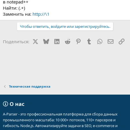
в notepad++
Найти: (.+)
Заменить на:
http://\1
Чтобы ответить, войдите или зарегистрируйтесь.
X
Bluesky
LinkedIn
Reddit
Pinterest
Tumblr
WhatsApp
Электр
Сс
Поделиться:
Техническая поддержка
О нас
A-Parser - это профессиональная платформа для сбора данных
промышленного масштаба: 10 000+ потоков, 110+ парсеров и
гибкость Node.js. Автоматизируйте задачи в SEO, e-commerce и