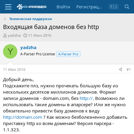
Войти
Регистрация
🇷🇺
Техническая поддержка
Входящая база доменов без http
А
Д
yadzha
11 Июн 2016
в
а
т
т
yadzha
Y
о
а
A-Parser Pro License
A-Parser Pro
р
н
т
а
е
ч
11 Июн 2016
#1
м
а
ы
л
Добрый день,
а
Подскажите плз, нужно прочекать большую базу из
нескольких десятков миллионов доменов. Формат
записи доменов - domain.com, без
http://
. Возможно ли
использовать такие домены в апарсере? Или же нужно
обязательно привести базу доменов к виду
http://domain.com
? Как можно безболезненно добавить
приставку http ко всем доменам? Версия парсера -
1.1.323.