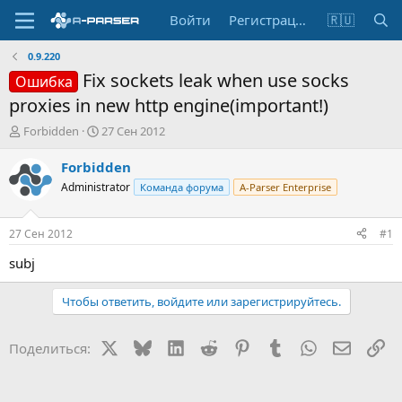
Войти
Регистрация
🇷🇺
0.9.220
Fix sockets leak when use socks
Ошибка
proxies in new http engine(important!)
А
Д
Forbidden
27 Сен 2012
в
а
т
т
Forbidden
о
а
Administrator
Команда форума
A-Parser Enterprise
р
н
т
а
е
ч
27 Сен 2012
#1
м
а
ы
л
subj
а
Чтобы ответить, войдите или зарегистрируйтесь.
X
Bluesky
LinkedIn
Reddit
Pinterest
Tumblr
WhatsApp
Электр
Сс
Поделиться: