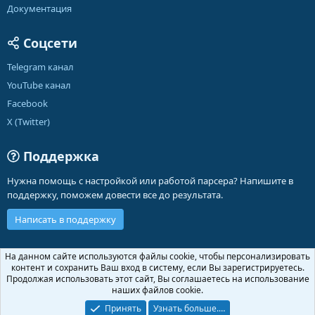
Документация
Соцсети
Telegram канал
YouTube канал
Facebook
X (Twitter)
Поддержка
Нужна помощь с настройкой или работой парсера? Напишите в
поддержку, поможем довести все до результата.
Написать в поддержку
Russian (RU)
На данном сайте используются файлы cookie, чтобы персонализировать
контент и сохранить Ваш вход в систему, если Вы зарегистрируетесь.
Обратная связь
Условия и правила
Продолжая использовать этот сайт, Вы соглашаетесь на использование
Политика конфиденциальности
Помощь
Главная
R
наших файлов cookie.
S
S
Принять
Узнать больше.…
®
Community platform by XenForo
© 2010-2026 XenForo Ltd.