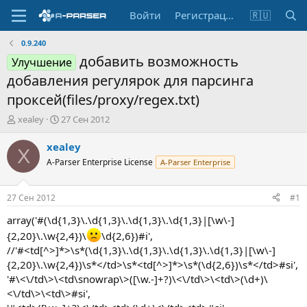
Войти
Регистрация
🇷🇺
0.9.240
добавить возможность
Улучшение
добавления регулярок для парсинга
проксей(files/proxy/regex.txt)
А
Д
xealey
27 Сен 2012
в
а
т
т
xealey
X
о
а
A-Parser Enterprise License
A-Parser Enterprise
р
н
т
а
е
ч
27 Сен 2012
#1
м
а
ы
л
array('#(\d{1,3}\.\d{1,3}\.\d{1,3}\.\d{1,3}|[\w\-]
а
{2,20}\.\w{2,4})\
\d{2,6})#i',
//'#<td[^>]*>\s*(\d{1,3}\.\d{1,3}\.\d{1,3}\.\d{1,3}|[\w\-]
{2,20}\.\w{2,4})\s*</td>\s*<td[^>]*>\s*(\d{2,6})\s*</td>#si',
'#\<\/td\>\<td\snowrap\>([\w.-]+?)\<\/td\>\<td\>(\d+)\
<\/td\>\<td\>#si',