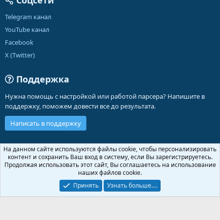
Соцсети
Telegram канал
YouTube канал
Facebook
X (Twitter)
Поддержка
Нужна помощь с настройкой или работой парсера? Напишите в
поддержку, поможем довести все до результата.
Написать в поддержку
Russian (RU)
На данном сайте используются файлы cookie, чтобы персонализировать
контент и сохранить Ваш вход в систему, если Вы зарегистрируетесь.
Обратная связь
Условия и правила
Продолжая использовать этот сайт, Вы соглашаетесь на использование
Политика конфиденциальности
Помощь
Главная
R
наших файлов cookie.
S
S
Принять
Узнать больше.…
®
Community platform by XenForo
© 2010-2026 XenForo Ltd.