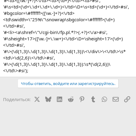
'#<td>([\w.-]+?)<\/td><td>(\d+)<\/td><td>#si',
'#\s<td>(\d+\.\d+\.\d+\.\d+)<\/td>\D+\s<td>(\d+)<\/td>#si',
'#bgcolor=\#ffffff>([\w.-]+?)<\/td>
<td\swidth=\"25%\"\snowrap\sbgcolor=\#ffffff>(\d+)
<\/td>#si',
'#<li><a\shref=\"\/cgi-bin\/fp.pl.*?>(.+?)<\/a>#si',
'#\sheight=17>([\w.-]+\.\w+)<\/td>\D+\sheight=17>(\d+)
<\/td>#si',
'#\>(\d{1,3}\.\d{1,3}\.\d{1,3}\.\d{1,3})\<\/div\>\<\/td\>\s*
<td\>\d{2,6}\<\/td\>#si',
'#\>(\d{1,3}\.\d{1,3}\.\d{1,3}\.\d{1,3}):\s*(\d{2,6})\
<\/td\>#si');
Чтобы ответить, войдите или зарегистрируйтесь.
X
Bluesky
LinkedIn
Reddit
Pinterest
Tumblr
WhatsApp
Электр
Сс
Поделиться: