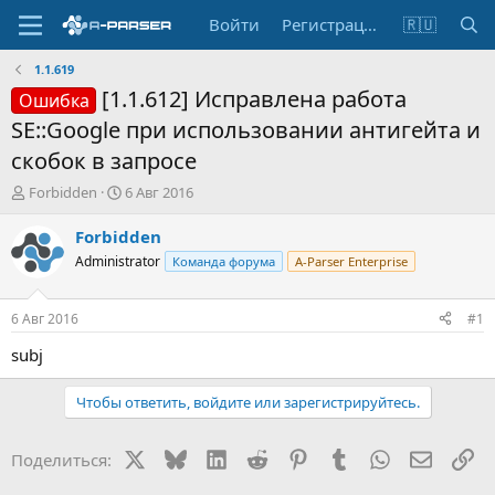
Войти
Регистрация
🇷🇺
1.1.619
[1.1.612] Исправлена работа
Ошибка
SE::Google при использовании антигейта и
скобок в запросе
А
Д
Forbidden
6 Авг 2016
в
а
т
т
Forbidden
о
а
Administrator
Команда форума
A-Parser Enterprise
р
н
т
а
е
ч
6 Авг 2016
#1
м
а
ы
л
subj
а
Чтобы ответить, войдите или зарегистрируйтесь.
X
Bluesky
LinkedIn
Reddit
Pinterest
Tumblr
WhatsApp
Электр
Сс
Поделиться: