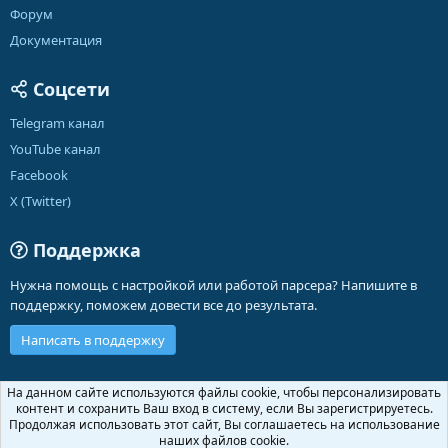
Форум
Документация
Соцсети
Telegram канал
YouTube канал
Facebook
X (Twitter)
Поддержка
Нужна помощь с настройкой или работой парсера? Напишите в
поддержку, поможем довести все до результата.
Написать в поддержку
Russian (RU)
На данном сайте используются файлы cookie, чтобы персонализировать
контент и сохранить Ваш вход в систему, если Вы зарегистрируетесь.
Обратная связь
Условия и правила
Продолжая использовать этот сайт, Вы соглашаетесь на использование
Политика конфиденциальности
Помощь
Главная
R
наших файлов cookie.