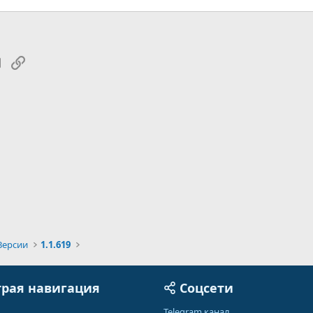
tsApp
Электронная почта
Ссылка
Версии
1.1.619
рая навигация
Соцсети
Telegram канал