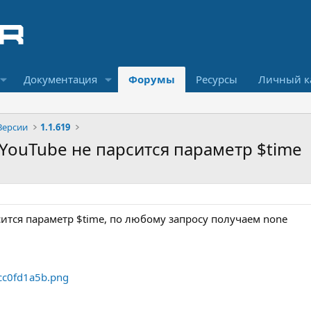
Документация
Форумы
Ресурсы
Личный к
Версии
1.1.619
::YouTube не парсится параметр $time
рсится параметр $time, по любому запросу получаем none