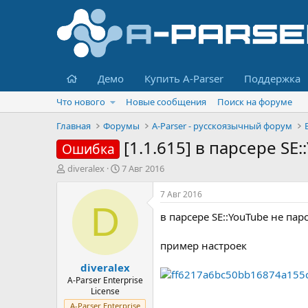
Главная
Демо
Купить A-Parser
Поддержка
Что нового
Новые сообщения
Поиск на форуме
Главная
Форумы
A-Parser - русскоязычный форум
[1.1.615] в парсере SE
Ошибка
А
Д
diveralex
7 Авг 2016
в
а
т
т
7 Авг 2016
о
а
D
в парсере SE::YouTube не па
р
н
т
а
е
ч
пример настроек
м
а
diveralex
ы
л
а
A-Parser Enterprise
License
A-Parser Enterprise