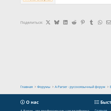
X
Bluesky
LinkedIn
Reddit
Pinterest
Tumblr
Wha
Поделиться:
Главная
Форумы
A-Parser - русскоязычный форум
О нас
Быст
Главная
A-Parser - это профессиональная платформа