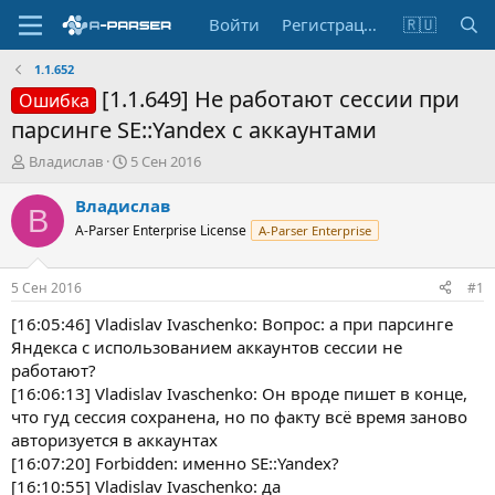
Войти
Регистрация
🇷🇺
1.1.652
[1.1.649] Не работают сессии при
Ошибка
парсинге SE::Yandex с аккаунтами
А
Д
Владислав
5 Сен 2016
в
а
т
т
Владислав
В
о
а
A-Parser Enterprise License
A-Parser Enterprise
р
н
т
а
е
ч
5 Сен 2016
#1
м
а
ы
л
[16:05:46] Vladislav Ivaschenko: Вопрос: а при парсинге
а
Яндекса с использованием аккаунтов сессии не
работают?
[16:06:13] Vladislav Ivaschenko: Он вроде пишет в конце,
что гуд сессия сохранена, но по факту всё время заново
авторизуется в аккаунтах
[16:07:20] Forbidden: именно SE::Yandex?
[16:10:55] Vladislav Ivaschenko: да