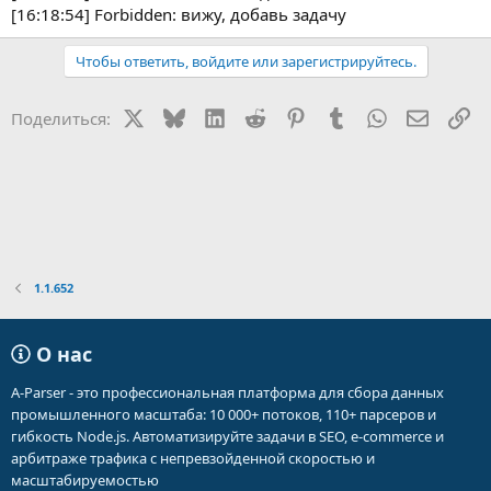
[16:18:54] Forbidden: вижу, добавь задачу
Чтобы ответить, войдите или зарегистрируйтесь.
X
Bluesky
LinkedIn
Reddit
Pinterest
Tumblr
WhatsApp
Электр
Сс
Поделиться:
1.1.652
О нас
A-Parser - это профессиональная платформа для сбора данных
промышленного масштаба: 10 000+ потоков, 110+ парсеров и
гибкость Node.js. Автоматизируйте задачи в SEO, e-commerce и
арбитраже трафика с непревзойденной скоростью и
масштабируемостью