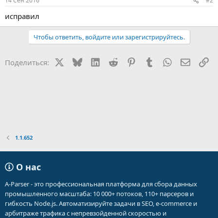
14 Сен 2016
#2
исправил
Чтобы ответить, войдите или зарегистрируйтесь.
X
Bluesky
LinkedIn
Reddit
Pinterest
Tumblr
WhatsApp
Электр
Сс
Поделиться:
1.1.652
О нас
A-Parser - это профессиональная платформа для сбора данных
промышленного масштаба: 10 000+ потоков, 110+ парсеров и
гибкость Node.js. Автоматизируйте задачи в SEO, e-commerce и
арбитраже трафика с непревзойденной скоростью и