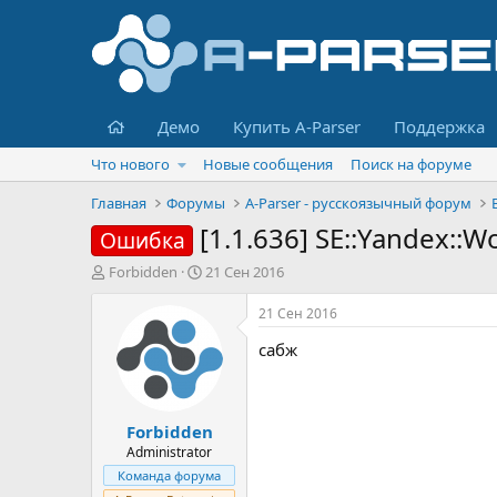
Главная
Демо
Купить A-Parser
Поддержка
Что нового
Новые сообщения
Поиск на форуме
Главная
Форумы
A-Parser - русскоязычный форум
[1.1.636] SE::Yandex:
Ошибка
А
Д
Forbidden
21 Сен 2016
в
а
т
т
21 Сен 2016
о
а
сабж
р
н
т
а
е
ч
м
а
Forbidden
ы
л
а
Administrator
Команда форума