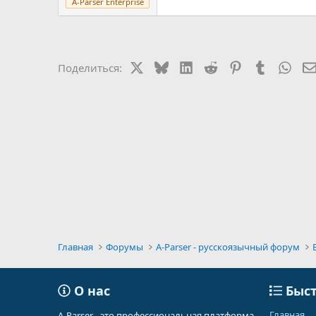
A-Parser Enterprise
X
Bluesky
LinkedIn
Reddit
Pinterest
Tumblr
Wha
Поделиться:
Главная
Форумы
A-Parser - русскоязычный форум
О нас
Быст
Главная
A-Parser - это профессиональная платформа