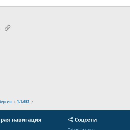
tsApp
Электронная почта
Ссылка
Версии
1.1.652
рая навигация
Соцсети
Telegram канал