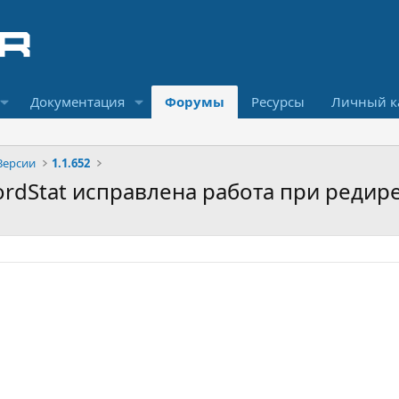
Документация
Форумы
Ресурсы
Личный к
Версии
1.1.652
:WordStat исправлена работа при реди