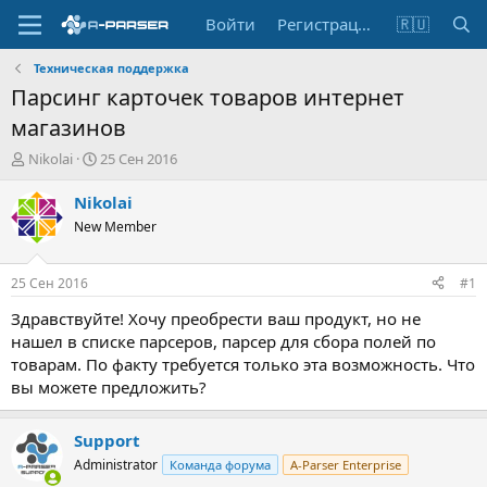
Войти
Регистрация
🇷🇺
Техническая поддержка
Парсинг карточек товаров интернет
магазинов
А
Д
Nikolai
25 Сен 2016
в
а
т
т
Nikolai
о
а
New Member
р
н
т
а
е
ч
25 Сен 2016
#1
м
а
ы
л
Здравствуйте! Хочу преобрести ваш продукт, но не
а
нашел в списке парсеров, парсер для сбора полей по
товарам. По факту требуется только эта возможность. Что
вы можете предложить?
Support
Administrator
Команда форума
A-Parser Enterprise