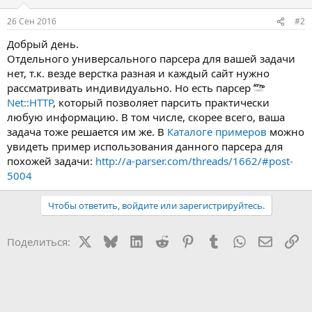
26 Сен 2016
#2
Добрый день.
Отдельного универсального парсера для вашей задачи
нет, т.к. везде верстка разная и каждый сайт нужно
рассматривать индивидуально. Но есть парсер
Net::HTTP
, который позволяет парсить практически
любую информацию. В том числе, скорее всего, ваша
задача тоже решается им же. В
Каталоге примеров
можно
увидеть пример использования данного парсера для
похожей задачи:
http://a-parser.com/threads/1662/#post-
5004
Чтобы ответить, войдите или зарегистрируйтесь.
X
Bluesky
LinkedIn
Reddit
Pinterest
Tumblr
WhatsApp
Электр
Сс
Поделиться: