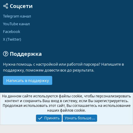
Соцсети
Telegram канал
YouTube канал
Facebook
X (Twitter)
Поддержка
Нужна помощь с настройкой или работой парсера? Напишите в
поддержку, поможем довести все до результата.
Написать в поддержку
Russian (RU)
На данном сайте используются файлы cookie, чтобы персонализировать
контент и сохранить Ваш вход в систему, если Вы зарегистрируетесь.
Обратная связь
Условия и правила
Продолжая использовать этот сайт, Вы соглашаетесь на использование
Политика конфиденциальности
Помощь
Главная
R
наших файлов cookie.
S
S
Принять
Узнать больше.…
®
Community platform by XenForo
© 2010-2026 XenForo Ltd.